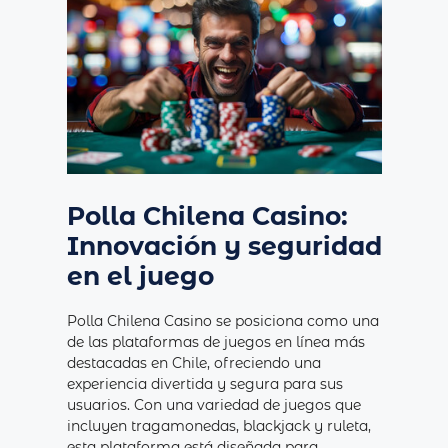
Polla Chilena Casino:
Innovación y seguridad
en el juego
Polla Chilena Casino se posiciona como una
de las plataformas de juegos en línea más
destacadas en Chile, ofreciendo una
experiencia divertida y segura para sus
usuarios. Con una variedad de juegos que
incluyen tragamonedas, blackjack y ruleta,
esta plataforma está diseñada para