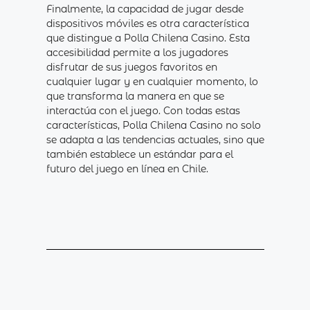
Finalmente, la capacidad de jugar desde
dispositivos móviles es otra característica
que distingue a Polla Chilena Casino. Esta
accesibilidad permite a los jugadores
disfrutar de sus juegos favoritos en
cualquier lugar y en cualquier momento, lo
que transforma la manera en que se
interactúa con el juego. Con todas estas
características, Polla Chilena Casino no solo
se adapta a las tendencias actuales, sino que
también establece un estándar para el
futuro del juego en línea en Chile.