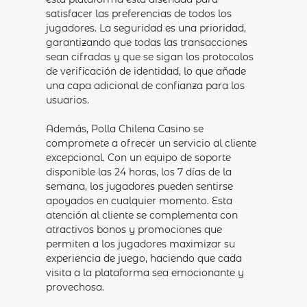
satisfacer las preferencias de todos los
jugadores. La seguridad es una prioridad,
garantizando que todas las transacciones
sean cifradas y que se sigan los protocolos
de verificación de identidad, lo que añade
una capa adicional de confianza para los
usuarios.
Además, Polla Chilena Casino se
compromete a ofrecer un servicio al cliente
excepcional. Con un equipo de soporte
disponible las 24 horas, los 7 días de la
semana, los jugadores pueden sentirse
apoyados en cualquier momento. Esta
atención al cliente se complementa con
atractivos bonos y promociones que
permiten a los jugadores maximizar su
experiencia de juego, haciendo que cada
visita a la plataforma sea emocionante y
provechosa.