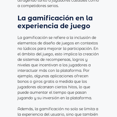
atrayendo tanto a jugadores casuales como
a competidores serios.
La gamificación en la
experiencia de juego
La gamificación se refiere a la inclusión de
elementos de diseño de juegos en contextos
no lúdicos para mejorar la participación. En
el ámbito del juego, esto implica la creación
de sistemas de recompensas, logros y
niveles que incentivan a los jugadores a
interactuar más con la plataforma. Por
ejemplo, algunas aplicaciones ofrecen
bonos o giros gratis a medida que los
jugadores alcanzan ciertos hitos, lo que
puede aumentar el tiempo que pasan
jugando y su inversión en la plataforma.
Además, la gamificación no solo se limita a
la experiencia del usuario, sino que también