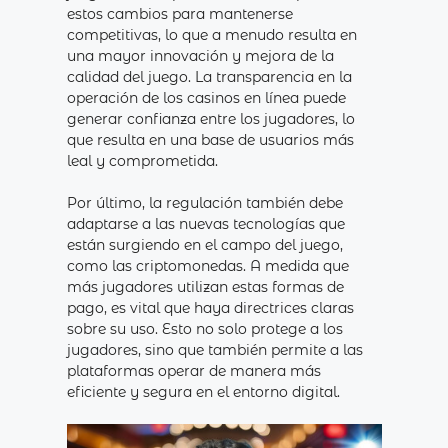
estos cambios para mantenerse
competitivas, lo que a menudo resulta en
una mayor innovación y mejora de la
calidad del juego. La transparencia en la
operación de los casinos en línea puede
generar confianza entre los jugadores, lo
que resulta en una base de usuarios más
leal y comprometida.
Por último, la regulación también debe
adaptarse a las nuevas tecnologías que
están surgiendo en el campo del juego,
como las criptomonedas. A medida que
más jugadores utilizan estas formas de
pago, es vital que haya directrices claras
sobre su uso. Esto no solo protege a los
jugadores, sino que también permite a las
plataformas operar de manera más
eficiente y segura en el entorno digital.