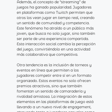
Además, el concepto de “streaming” de
juegos ha ganado popularidad. Jugadores
en plataformas como Twitch permiten que
otros los vean jugar en tiempo real, creando
un sentido de comunidad y competencia.
Este fenómeno ha atraído a un público más
joven, que busca no solo jugar, sino también
ser parte de una experiencia compartida.
Esta interacción social cambia la percepción
del juego, convirtiéndolo en una actividad
más colaborativa que competitiva.
Otra tendencia es la inclusión de torneos y
eventos en línea que permiten a los
jugadores competir entre sí en un formato
organizado. Estos eventos no solo ofrecen
premios atractivos, sino que también
fomentan un sentido de camaradería y
rivalidad amistosa. La integración de estos
elementos en las plataformas de juego está
llevando a un nuevo nivel de engagement,