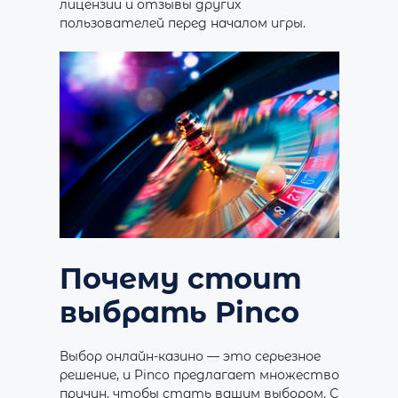
лицензии и отзывы других
пользователей перед началом игры.
Почему стоит
выбрать Pinco
Выбор онлайн-казино — это серьезное
решение, и Pinco предлагает множество
причин, чтобы стать вашим выбором. С