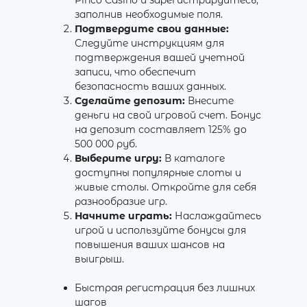
Pinco Casino и зарегистрируйтесь,
заполнив необходимые поля.
Подтвердите свои данные:
Следуйте инструкциям для
подтверждения вашей учетной
записи, что обеспечит
безопасность ваших данных.
Сделайте депозит:
Внесите
деньги на свой игровой счет. Бонус
на депозит составляет 125% до
500 000 руб.
Выберите игру:
В каталоге
доступны популярные слоты и
живые столы. Откройте для себя
разнообразие игр.
Начните играть:
Наслаждайтесь
игрой и используйте бонусы для
повышения ваших шансов на
выигрыш.
Быстрая регистрация без лишних
шагов