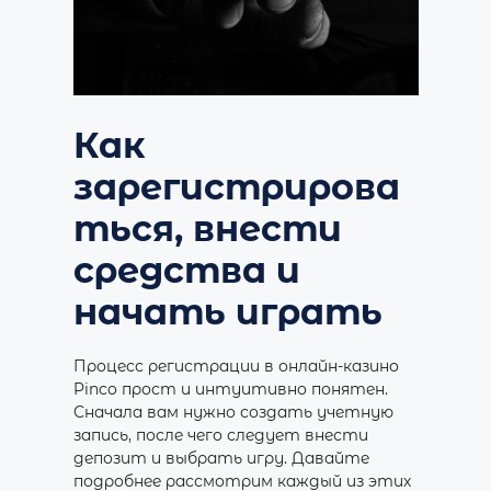
Как
зарегистрирова
ться, внести
средства и
начать играть
Процесс регистрации в онлайн-казино
Pinco прост и интуитивно понятен.
Сначала вам нужно создать учетную
запись, после чего следует внести
депозит и выбрать игру. Давайте
подробнее рассмотрим каждый из этих