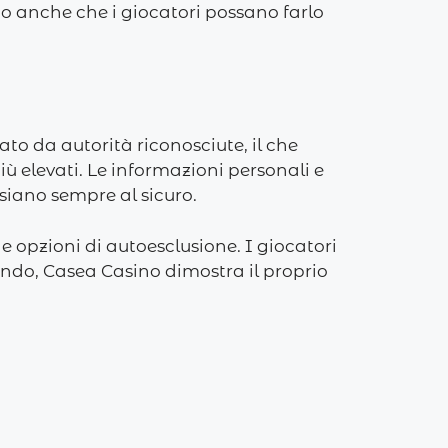
o anche che i giocatori possano farlo
to da autorità riconosciute, il che
più elevati. Le informazioni personali e
siano sempre al sicuro.
e opzioni di autoesclusione. I giocatori
cendo, Casea Casino dimostra il proprio