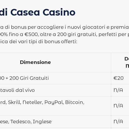
di Casea Casino
 bonus per accogliere i nuovi giocatori e premiare 
 fino a €500, oltre a 200 giri gratuiti, perfetti pe
a dei vari tipi di bonus offerti:
D
Dimensione
M
0 + 200 Giri Gratuiti
€20
 tavoli dal vivo
N/A
, Skrill, Neteller, PayPal, Bitcoin,
N/A
ese, Tedesco, Inglese
N/A