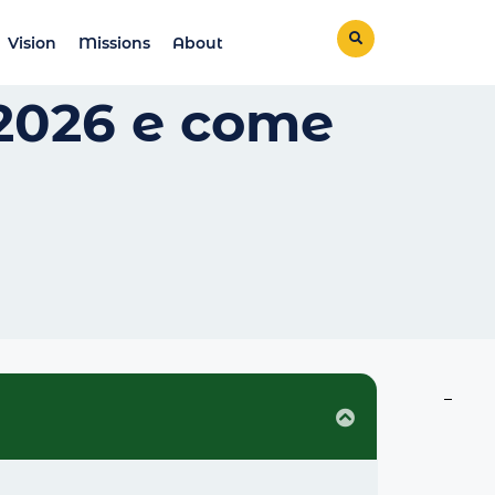
Vision
Missions
About
l 2026 e come