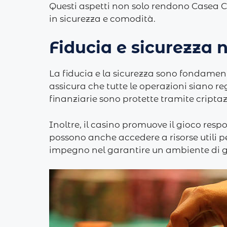
Questi aspetti non solo rendono Casea C
in sicurezza e comodità.
Fiducia e sicurezza 
La fiducia e la sicurezza sono fondament
assicura che tutte le operazioni siano reg
finanziarie sono protette tramite cripta
Inoltre, il casino promuove il gioco resp
possono anche accedere a risorse utili p
impegno nel garantire un ambiente di gi