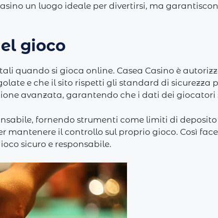
asino un luogo ideale per divertirsi, ma garantiscon
nel gioco
ali quando si gioca online. Casea Casino è autorizza
olate e che il sito rispetti gli standard di sicurezza 
zione avanzata, garantendo che i dati dei giocatori 
onsabile, fornendo strumenti come limiti di deposito 
er mantenere il controllo sul proprio gioco. Così fa
oco sicuro e responsabile.