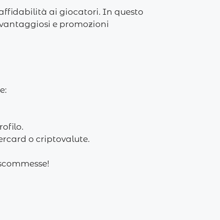
affidabilità ai giocatori. In questo
s vantaggiosi e promozioni
e:
ofilo.
rcard o criptovalute.
e scommesse!