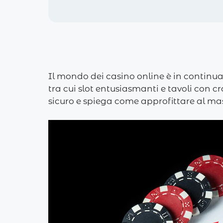
Il mondo dei casino online è in continua 
tra cui slot entusiasmanti e tavoli con cro
sicuro e spiega come approfittare al ma