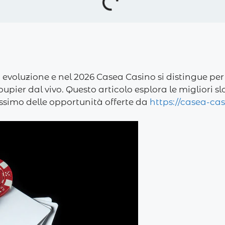
evoluzione e nel 2026 Casea Casino si distingue per l
upier dal vivo. Questo articolo esplora le migliori slo
ssimo delle opportunità offerte da
https://casea-cas