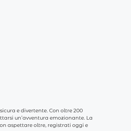
icura e divertente. Con oltre 200
pettarsi un’avventura emozionante. La
n aspettare oltre, registrati oggi e