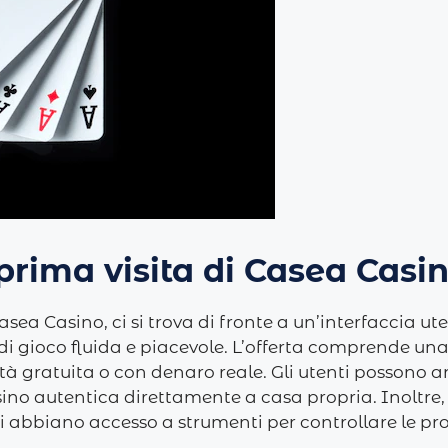
 prima visita di Casea Casi
ea Casino, ci si trova di fronte a un’interfaccia ute
i gioco fluida e piacevole. L’offerta comprende una 
ità gratuita o con denaro reale. Gli utenti possono a
asino autentica direttamente a casa propria. Inoltr
i abbiano accesso a strumenti per controllare le p