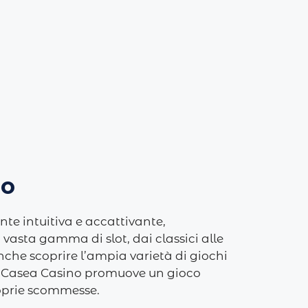
no
nte intuitiva e accattivante,
vasta gamma di slot, dai classici alle
nche scoprire l’ampia varietà di giochi
e, Casea Casino promuove un gioco
roprie scommesse.