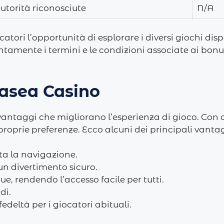
utorità riconosciute
N/A
catori l’opportunità di esplorare i diversi giochi disp
tamente i termini e le condizioni associate ai bonus
Casea Casino
ntaggi che migliorano l’esperienza di gioco. Con olt
proprie preferenze. Ecco alcuni dei principali vanta
ita la navigazione.
un divertimento sicuro.
ue, rendendo l’accesso facile per tutti.
di.
deltà per i giocatori abituali.