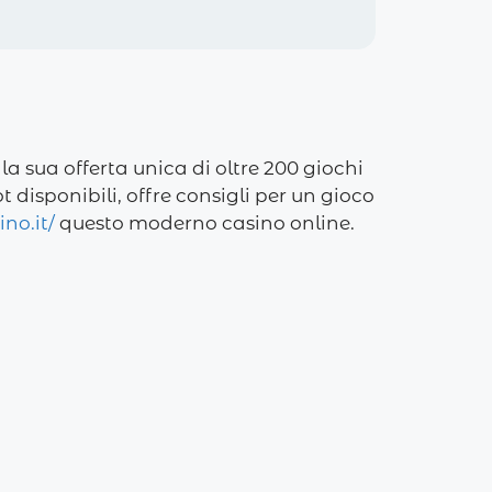
a sua offerta unica di oltre 200 giochi
t disponibili, offre consigli per un gioco
ino.it/
questo moderno casino online.