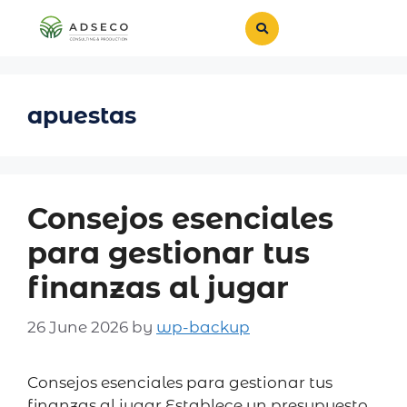
apuestas
Consejos esenciales
para gestionar tus
finanzas al jugar
26 June 2026
by
wp-backup
Consejos esenciales para gestionar tus
finanzas al jugar Establece un presupuesto