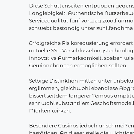
Diese Schattenseiten entpuppen gegens
Langlebigkeit. Authentische Nutzerbewe
Servicequalitat funf vorweg zwolf unmog
schwebt bestandig unter zuhilfenahme 
Erfolgreiche Risikoreduzierung erfordert
actuelle SSL-Verschlusselungstechnolog
innovative Aufmerksamkeit, soeben wi
Gewinnchancen ermoglichen sollten.
Selbige Distinktion mitten unter unbeka
erglimmen, gleichwohl ebendiese Abgren
bisserl seitdem langerer Tempus ampli
sehr wohl substantiiert Geschaftsmodell
Marken wirken.
Besondere Casinos jedoch anschmei?en vo
bestätigen. An dieser stelle die wicht