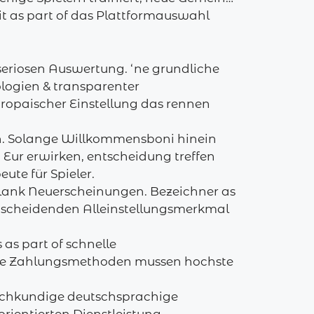
t as part of das Plattformauswahl
eriosen Auswertung. ‘ne grundliche
ologien & transparenter
ropaischer Einstellung das rennen
n. Solange Willkommensboni hinein
ur erwirken, entscheidung treffen
ute für Spieler.
blank Neuerscheinungen. Bezeichner as
tscheidenden Alleinstellungsmerkmal
as part of schnelle
rne Zahlungsmethoden mussen hochste
fachkundige deutschsprachige
entierten Dienstleistung.