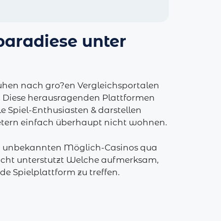
paradiese unter
uhen nach gro?en Vergleichsportalen
r. Diese herausragenden Plattformen
Spiel-Enthusiasten & darstellen
etern einfach überhaupt nicht wohnen.
ten unbekannten Möglich-Casinos qua
sicht unterstutzt Welche aufmerksam,
e Spielplattform zu treffen.