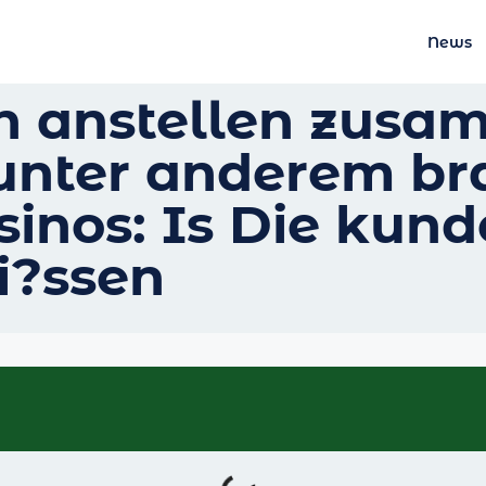
News
ch anstellen zusa
unter anderem b
inos: Is Die kun
i?ssen