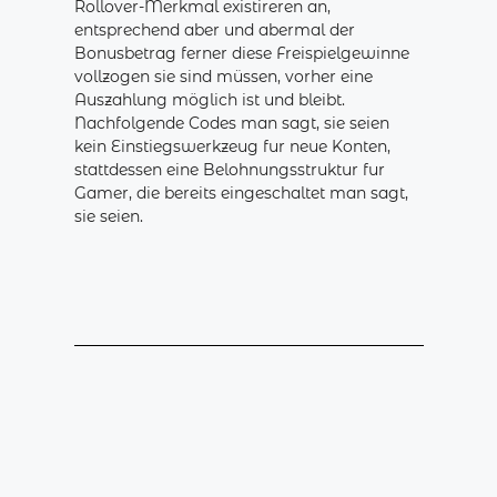
Rollover-Merkmal existireren an,
entsprechend aber und abermal der
Bonusbetrag ferner diese Freispielgewinne
vollzogen sie sind müssen, vorher eine
Auszahlung möglich ist und bleibt.
Nachfolgende Codes man sagt, sie seien
kein Einstiegswerkzeug fur neue Konten,
stattdessen eine Belohnungsstruktur fur
Gamer, die bereits eingeschaltet man sagt,
sie seien.