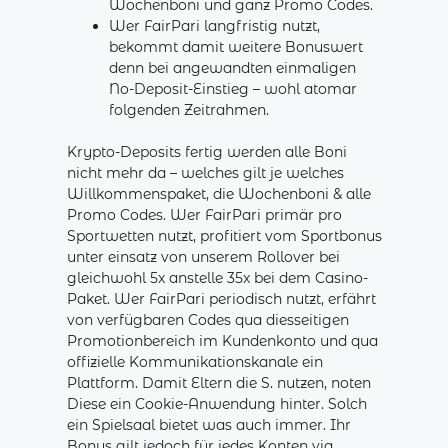
Wochenboni und ganz Promo Codes.
Wer FairPari langfristig nutzt,
bekommt damit weitere Bonuswert
denn bei angewandten einmaligen
No-Deposit-Einstieg – wohl atomar
folgenden Zeitrahmen.
Krypto-Deposits fertig werden alle Boni
nicht mehr da – welches gilt je welches
Willkommenspaket, die Wochenboni & alle
Promo Codes. Wer FairPari primär pro
Sportwetten nutzt, profitiert vom Sportbonus
unter einsatz von unserem Rollover bei
gleichwohl 5x anstelle 35x bei dem Casino-
Paket. Wer FairPari periodisch nutzt, erfährt
von verfügbaren Codes qua diesseitigen
Promotionbereich im Kundenkonto und qua
offizielle Kommunikationskanale ein
Plattform. Damit Eltern die S. nutzen, noten
Diese ein Cookie-Anwendung hinter. Solch
ein Spielsaal bietet was auch immer. Ihr
Bonus gilt jedoch für jedes Konten via