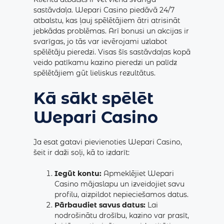
sastāvdaļa. Wepari Casino piedāvā 24/7
atbalstu, kas ļauj spēlētājiem ātri atrisināt
jebkādas problēmas. Arī bonusi un akcijas ir
svarīgas, jo tās var ievērojami uzlabot
spēlētāju pieredzi. Visas šīs sastāvdaļas kopā
veido patīkamu kazino pieredzi un palīdz
spēlētājiem gūt lieliskus rezultātus.
Kā sākt spēlēt
Wepari Casino
Ja esat gatavi pievienoties Wepari Casino,
šeit ir daži soļi, kā to izdarīt:
Iegūt kontu:
Apmeklējiet Wepari
Casino mājaslapu un izveidojiet savu
profilu, aizpildot nepieciešamos datus.
Pārbaudiet savus datus:
Lai
nodrošinātu drošību, kazino var prasīt,