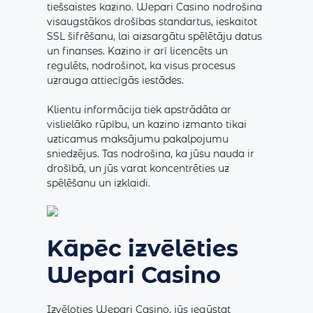
tiešsaistes kazino. Wepari Casino nodrošina
visaugstākos drošības standartus, ieskaitot
SSL šifrēšanu, lai aizsargātu spēlētāju datus
un finanses. Kazino ir arī licencēts un
regulēts, nodrošinot, ka visus procesus
uzrauga attiecīgās iestādes.
Klientu informācija tiek apstrādāta ar
vislielāko rūpību, un kazino izmanto tikai
uzticamus maksājumu pakalpojumu
sniedzējus. Tas nodrošina, ka jūsu nauda ir
drošībā, un jūs varat koncentrēties uz
spēlēšanu un izklaidi.
Kāpēc izvēlēties
Wepari Casino
Izvēloties Wepari Casino, jūs iegūstat