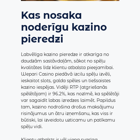
Kas nosaka
noderīgu kazino
pieredzi
Labvēlīga kazino pieredze ir atkarīga no
daudzām sastāvdaļām, sākot no spēļu
kvalitātes līdz klientu atbalsta pieejamībai.
Wepari Casino piedāvā izcilu spēļu izvēli,
ieskaitot slots, galda spēles un tiešsaistes
kazino iespējas. Vidēji RTP (atgriešanās
spēlētājam) ir 96.2%, kas nozīmē, ka spēlētāji
var sagaidīt labas izredzes laimēt. Papildus
tam, kazino nodrošina drošus maksājumu
risinājumus un ātru izņemšanu, kas viss ir
būtiski, lai izveidotu uzticamu un patīkamu
spēļu vidi.
Klientu atbalsts ir vēl viena svarīga