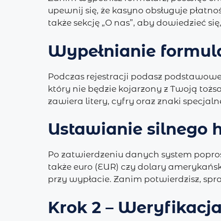
upewnij się, że kasyno obsługuje płatn
także sekcję „O nas”, aby dowiedzieć si
Wypełnianie formula
Podczas rejestracji podasz podstawowe 
który nie będzie kojarzony z Twoją tożs
zawiera litery, cyfry oraz znaki specja
Ustawianie silnego 
Po zatwierdzeniu danych system poprosi 
także euro (EUR) czy dolary amerykańs
przy wypłacie. Zanim potwierdzisz, sp
Krok 2 – Weryfikacj