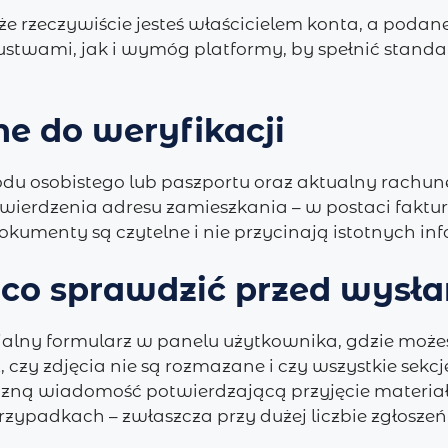
że rzeczywiście jesteś właścicielem konta, a podan
ustwami, jak i wymóg platformy, by spełnić standa
e do weryfikacji
u osobistego lub paszportu oraz aktualny rachun
ierdzenia adresu zamieszkania – w postaci faktur
kumenty są czytelne i nie przycinają istotnych inf
i co sprawdzić przed wysł
alny formularz w panelu użytkownika, gdzie możes
 czy zdjęcia nie są rozmazane i czy wszystkie sek
zną wiadomość potwierdzającą przyjęcie materiałó
rzypadkach – zwłaszcza przy dużej liczbie zgłoszeń