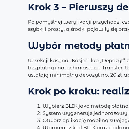
Krok 3 – Pierwszy de
Po pomyślnej weryfikacji przychodzi cza
szybki i prosty, a środki pojawiły się p
Wybór metody płatno
W sekcji kasyna „Kasjer” lub „Depozyt” 
bezpłatny i natychmiastowy transfer. 
ustalają minimalny depozyt np. 20 zł, 
Krok po kroku: reali
Wybierz BLIK jako metodę płatnoś
System wygeneruje jednorazowy k
Otwórz aplikację mobilną swojego 
Wprowadź kod BLIK oraz podaną k