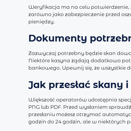
Weryfikacja ma na celu potwierdzenie, 
zarówno jako zabezpieczenie przed osz
pieniędzy.
Dokumenty potrzebn
Zazwyczaj potrzebny będzie skan dowod
Niektóre kasyna żądają dodatkowo potw
bankowego. Upewnij się, że wszystkie do
Jak przesłać skany 
Większość operatorów udostępnia specj
PNG lub PDF. Przed wysłaniem sprawdź,
przesłaniu możesz otrzymać automatyc
godzin do 24 godzin, ale w niektórych p