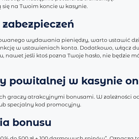
ą się na Twoim koncie w kasynie.
i zabezpieczeń
owanego wydawania pieniędzy, warto ustawić dzi
funkcję w ustawieniach konta. Dodatkowo, włącz d
mu, nawet jeśli ktoś pozna Twoje hasło, nie będzie 
ty powitalnej w kasynie on
ch graczy atrakcyjnymi bonusami. W zależności 
ub specjalny kod promocyjny.
ia bonusu
 % do 500 zł + 100 darmowych spinów”. Oznacza to,