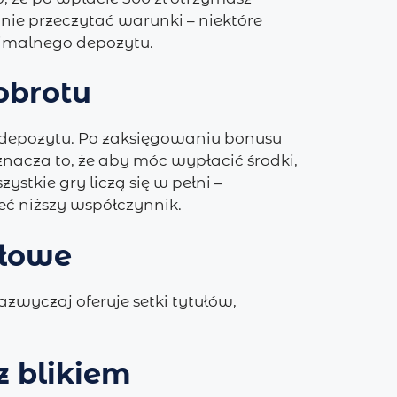
ie przeczytać warunki – niektóre
nimalnego depozytu.
obrotu
 depozytu. Po zaksięgowaniu bonusu
znacza to, że aby móc wypłacić środki,
tkie gry liczą się w pełni –
ć niższy współczynnik.
ołowe
zwyczaj oferuje setki tytułów,
z blikiem