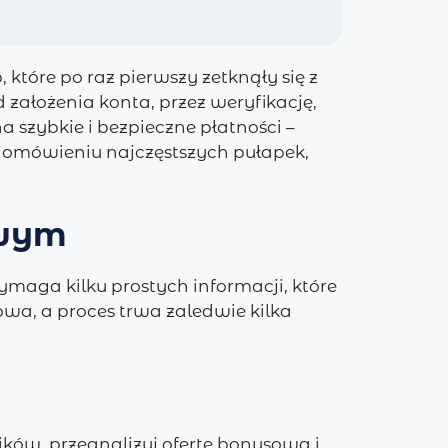
które po raz pierwszy zetknąły się z
założenia konta, przez weryfikację,
 szybkie i bezpieczne płatności –
 omówieniu najczęstszych pułapek,
owym
ymaga kilku prostych informacji, które
wa, a proces trwa zaledwie kilka
ków, przeanalizuj ofertę bonusową i