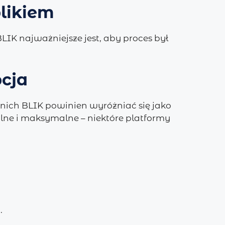
blikiem
LIK najważniejsze jest, aby proces był
pcja
d nich BLIK powinien wyróżniać się jako
lne i maksymalne – niektóre platformy
.