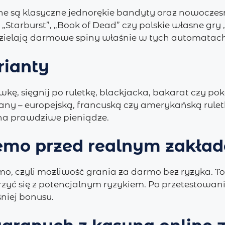
e są klasyczne jednorękie bandyty oraz nowoczes
„Starburst”, „Book of Dead” czy polskie własne gry 
zielają darmowe spiny właśnie w tych automatach,
rianty
ywkę, sięgnij po ruletkę, blackjacka, bakarat czy po
any – europejską, francuską czy amerykańską rulet
na prawdziwe pieniądze.
demo przed realnym zakła
o, czyli możliwość grania za darmo bez ryzyka. T
rzyć się z potencjalnym ryzykiem. Po przetestowan
niej bonusu.