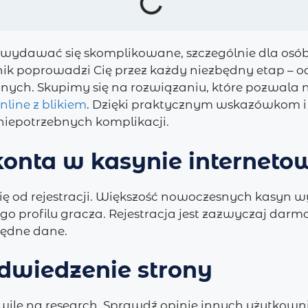
wydawać się skomplikowane, szczególnie dla osób, 
 poprowadzi Cię przez każdy niezbędny etap – od 
ych. Skupimy się na rozwiązaniu, które pozwala na
nline z blikiem
. Dzięki praktycznym wskazówkom i
 niepotrzebnych komplikacji.
a konta w kasynie internet
ię od rejestracji. Większość nowoczesnych kasyn w
 profilu gracza. Rejestracja jest zazwyczaj darmo
zbędne dane.
dwiedzenie strony
wilę na research. Sprawdź opinie innych użytkowni