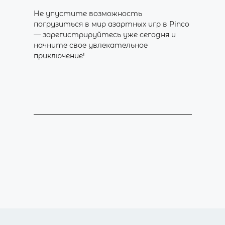
Не упустите возможность
погрузиться в мир азартных игр в Pinco
— зарегистрируйтесь уже сегодня и
начните свое увлекательное
приключение!