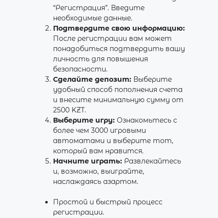
“Регистрация”. Введите
необходимые данные.
Подтвердите свою информацию:
После регистрации вам может
понадобиться подтвердить вашу
личность для повышения
безопасности.
Сделайте депозит:
Выберите
удобный способ пополнения счета
и внесите минимальную сумму от
2500 KZT.
Выберите игру:
Ознакомьтесь с
более чем 3000 игровыми
автоматами и выберите тот,
который вам нравится.
Начните играть:
Развлекайтесь
и, возможно, выиграйте,
наслаждаясь азартом.
Простой и быстрый процесс
регистрации.