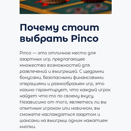
Почему стоит
выбрать Pinco
Pinco — это отличное место для
азартных игр, предлагающее
множество возможностей для
развлечений и выигрышей. С щедрыми
бонусами, безопасными финансовыми
операциями и разнообразием игр, это
казино гарантирует, что каждый игрок
найдет что-то по своему вкусу.
Независимо от того, являетесь ли вы
опытным игроком или новичком, вы
сможете наслаждаться азартом и
шансами на выигрыш одним нажатием
кнопки.