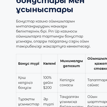
бонустары мен
ұсыныстары
Бонустар казино ойыншыларын
ынталандырудың маңызды
бөліктерінің бірі. Pin Up казиносы
ойыншыларға тартымды бонустар
ұсынады, оларды пайдалану сіздің ойын
тәжірибеңізді жақсартуға көмектеседі.
Ойыншыл
Минималды
Бонус түрі
Көлемі
қаже
депозит
ставк
Қош
100%
Кепілдік
Талаптар
келдіңіз
дейін
сомасы
сәйкес
бонусы
$200
Таңдалған
Ойын
Тұрақты
Әр
ұсынысқа
шарттар
ұсыныстар
түрлі
байланысты
байланыс