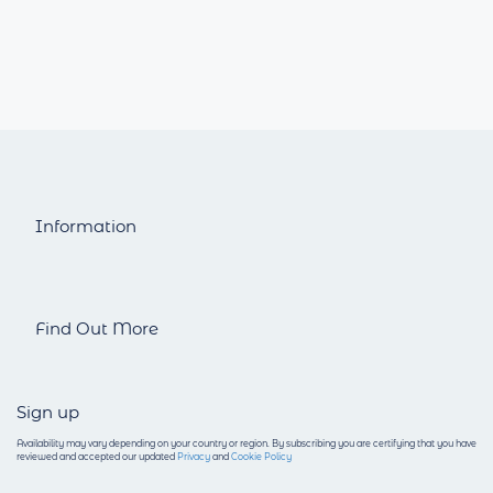
Information
Find Out More
Sign up
Availability may vary depending on your country or region.
By subscribing you are certifying that you have
reviewed and accepted our updated
Privacy
and
Cookie Policy