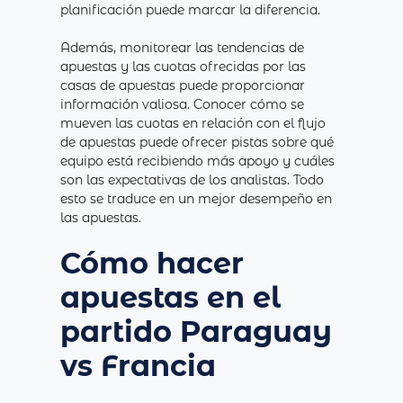
planificación puede marcar la diferencia.
Además, monitorear las tendencias de
apuestas y las cuotas ofrecidas por las
casas de apuestas puede proporcionar
información valiosa. Conocer cómo se
mueven las cuotas en relación con el flujo
de apuestas puede ofrecer pistas sobre qué
equipo está recibiendo más apoyo y cuáles
son las expectativas de los analistas. Todo
esto se traduce en un mejor desempeño en
las apuestas.
Cómo hacer
apuestas en el
partido Paraguay
vs Francia