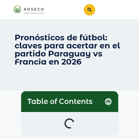
Pronósticos de fútbol:
claves para acertar en el
partido Paraguay vs
Francia en 2026
Table of Contents