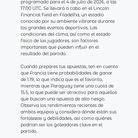
programado para el 4 de julio de 2026, a las
17:00 UTC. Se llevará a cabo en el Lincoln
Financial Field en Filadelfia, un estadio
conocido por su ambiente vibrante durante
los grandes eventos deportivos. Las
condiciones del clima, así como el estado
físico de los jugadores, son factores
importantes que pueden influir en el
resultado del partido.
Cuando prepares tus apuestas, ten en cuenta
que Francia tiene probabilidades de ganar
de 1.19, lo que indica que es el favorito,
mientras que Paraguay tiene una cuota de
15.5, lo que puede ser atractivo para aquellos
que buscan una apuesta de alto riesgo.
Observa los rendimientos recientes de
ambos equipos y considera dónde están sus
fortalezas y debilidades, así como quiénes
podrían ser los goleadores clave en el
partido.