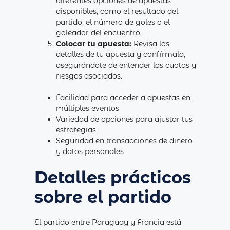
diferentes opciones de apuestas
disponibles, como el resultado del
partido, el número de goles o el
goleador del encuentro.
Colocar tu apuesta:
Revisa los
detalles de tu apuesta y confírmala,
asegurándote de entender las cuotas y
riesgos asociados.
Facilidad para acceder a apuestas en
múltiples eventos
Variedad de opciones para ajustar tus
estrategias
Seguridad en transacciones de dinero
y datos personales
Detalles prácticos
sobre el partido
El partido entre Paraguay y Francia está