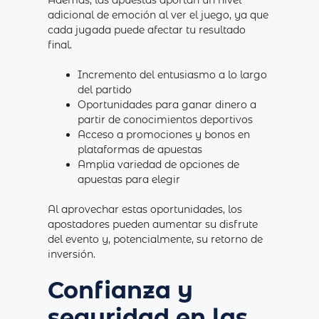
Además, las apuestas aportan un nivel
adicional de emoción al ver el juego, ya que
cada jugada puede afectar tu resultado
final.
Incremento del entusiasmo a lo largo
del partido
Oportunidades para ganar dinero a
partir de conocimientos deportivos
Acceso a promociones y bonos en
plataformas de apuestas
Amplia variedad de opciones de
apuestas para elegir
Al aprovechar estas oportunidades, los
apostadores pueden aumentar su disfrute
del evento y, potencialmente, su retorno de
inversión.
Confianza y
seguridad en las