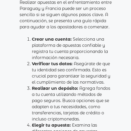
Realizar apuestas en el enfrentamiento entre
Paraguay y Francia puede ser un proceso
sencillo si se siguen algunos pasos clave. A
continuación, se presenta una guía rápida
para ayudar a los apostadores a comenzar.
Crear una cuenta:
Selecciona una
plataforma de apuestas confiable y
registra tu cuenta proporcionando la
información necesaria.
Verificar tus datos:
Asegúrate de que
tu identidad sea confirmada. Esto es
crucial para garantizar la seguridad y
el cumplimiento de las normativas.
Realizar un depósito:
Agrega fondos
a tu cuenta utilizando métodos de
pago seguros. Busca opciones que se
adapten a tus necesidades, como
transferencias, tarjetas de crédito o
incluso criptomonedas.
Elegir tu apuesta:
Examina las