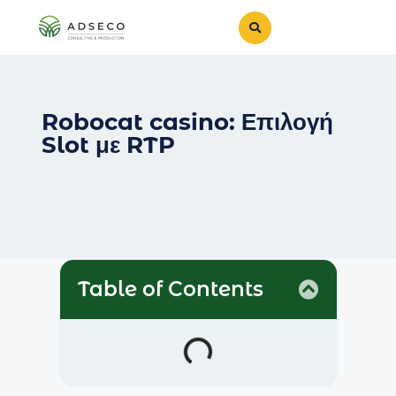
Robocat casino: Επιλογή
Slot με RTP
Table of Contents