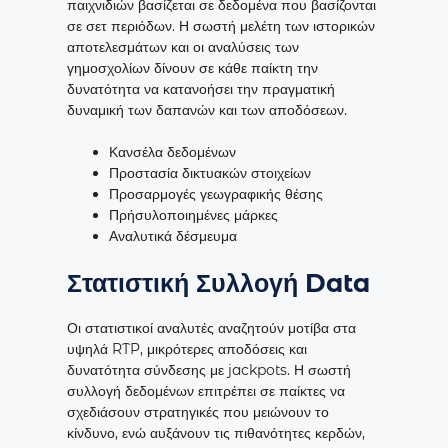
παιχνιδιών βασίζεται σε δεδομένα που βασίζονται
σε σετ περιόδων. Η σωστή μελέτη των ιστορικών
αποτελεσμάτων και οι αναλύσεις των
γημοσχολίων δίνουν σε κάθε παίκτη την
δυνατότητα να κατανοήσει την πραγματική
δυναμική των δαπανών και των αποδόσεων.
Κανσέλα δεδομένων
Προστασία δικτυακών στοιχείων
Προσαρμογές γεωγραφικής θέσης
Πρήσυλοποιημένες μάρκες
Αναλυτικά δέσμευμα
Στατιστική Συλλογή Data
Οι στατιστικοί αναλυτές αναζητούν μοτίβα στα
υψηλά RTP, μικρότερες αποδόσεις και
δυνατότητα σύνδεσης με jackpots. Η σωστή
συλλογή δεδομένων επιτρέπει σε παίκτες να
σχεδιάσουν στρατηγικές που μειώνουν το
κίνδυνο, ενώ αυξάνουν τις πιθανότητες κερδών,