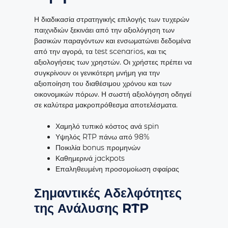
Η διαδικασία στρατηγικής επιλογής των τυχερών
παιχνιδιών ξεκινάει από την αξιολόγηση των
βασικών παραγόντων και ενσωματώνει δεδομένα
από την αγορά, τα test scenarios, και τις
αξιολογήσεις των χρηστών. Οι χρήστες πρέπει να
συγκρίνουν οι γενικότερη μνήμη για την
αξιοποίηση του διαθέσιμου χρόνου και των
οικονομικών πόρων. Η σωστή αξιολόγηση οδηγεί
σε καλύτερα μακροπρόθεσμα αποτελέσματα.
Χαμηλό τυπικό κόστος ανά spin
Υψηλός RTP πάνω από 98%
Ποικιλία bonus προμηνών
Καθημερινά jackpots
Επαληθευμένη προσομοίωση σφαίρας
Σημαντικές Αδελφότητες
της Ανάλυσης RTP