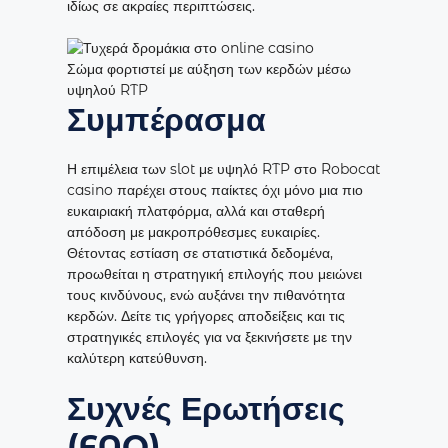
ιδίως σε ακραίες περιπτώσεις.
Σώμα φορτιστεί με αύξηση των κερδών μέσω
υψηλού RTP
Συμπέρασμα
Η επιμέλεια των slot με υψηλό RTP στο Robocat
casino παρέχει στους παίκτες όχι μόνο μια πιο
ευκαιριακή πλατφόρμα, αλλά και σταθερή
απόδοση με μακροπρόθεσμες ευκαιρίες.
Θέτοντας εστίαση σε στατιστικά δεδομένα,
προωθείται η στρατηγική επιλογής που μειώνει
τους κινδύνους, ενώ αυξάνει την πιθανότητα
κερδών. Δείτε τις γρήγορες αποδείξεις και τις
στρατηγικές επιλογές για να ξεκινήσετε με την
καλύτερη κατεύθυνση.
Συχνές Ερωτήσεις
(FAQ)