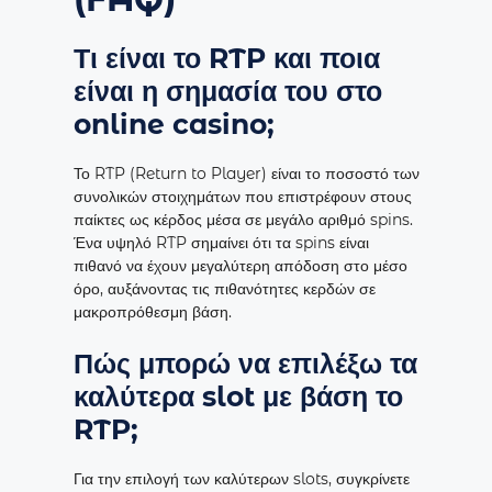
Τι είναι το RTP και ποια
είναι η σημασία του στο
online casino;
Το RTP (Return to Player) είναι το ποσοστό των
συνολικών στοιχημάτων που επιστρέφουν στους
παίκτες ως κέρδος μέσα σε μεγάλο αριθμό spins.
Ένα υψηλό RTP σημαίνει ότι τα spins είναι
πιθανό να έχουν μεγαλύτερη απόδοση στο μέσο
όρο, αυξάνοντας τις πιθανότητες κερδών σε
μακροπρόθεσμη βάση.
Πώς μπορώ να επιλέξω τα
καλύτερα slot με βάση το
RTP;
Για την επιλογή των καλύτερων slots, συγκρίνετε