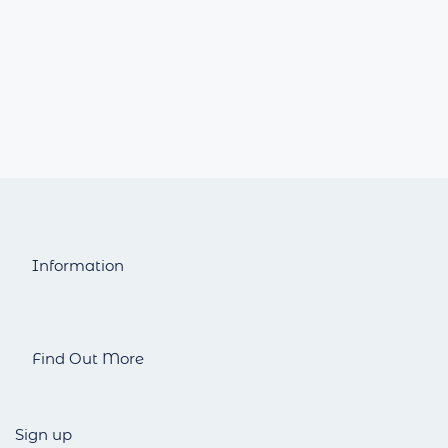
Information
Find Out More
Sign up