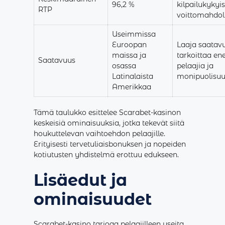
96,2 %
kilpailukykyis
RTP
voittomahdoll
Useimmissa
Euroopan
Laaja saatav
maissa ja
tarkoittaa 
Saatavuus
osassa
pelaajia ja
Latinalaista
monipuolisuu
Amerikkaa
Tämä taulukko esittelee Scarabet-kasinon
keskeisiä ominaisuuksia, jotka tekevät siitä
houkuttelevan vaihtoehdon pelaajille.
Erityisesti tervetuliaisbonuksen ja nopeiden
kotiutusten yhdistelmä erottuu edukseen.
Lisäedut ja
ominaisuudet
Scarabet-kasino tarjoaa pelaajilleen useita