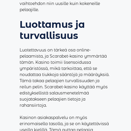
vaihtoehdon niin uusille kuin kokeneille
pelaajille.
Luottamus ja
turvallisuus
Luotettavuus on tärkeä osa online-
pelaamista, ja Scarabet-kasino ymmärtää
tämän. Kasino toimii lisensoidussa
ympäristössä, mikä tarkoittaa, että se
noudattaa tiukkoja sääntöjä ja määräyksiä.
Tämä takaa pelaajien turvallisuuden ja
reilun pelin. Scarabet-kasino käyttää myös
edistyksellistä salausmenetelmää
suojatakseen pelaajien tietoja ja
rahansiirtoja.
Kasinon asiakaspalvelu on myös
erinomaisella tasolla, ja se on käytettävissä
useilla kielillä. Tämä auttaa pelaajia