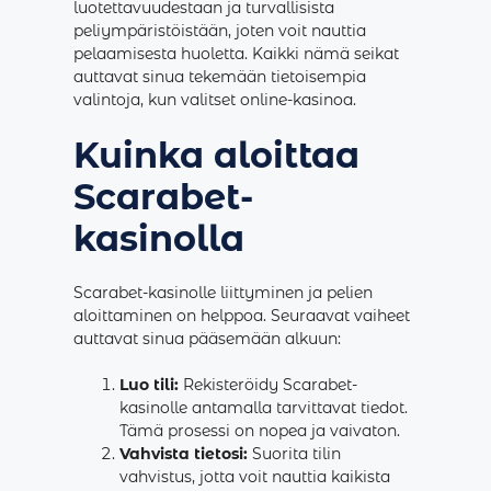
luotettavuudestaan ja turvallisista
peliympäristöistään, joten voit nauttia
pelaamisesta huoletta. Kaikki nämä seikat
auttavat sinua tekemään tietoisempia
valintoja, kun valitset online-kasinoa.
Kuinka aloittaa
Scarabet-
kasinolla
Scarabet-kasinolle liittyminen ja pelien
aloittaminen on helppoa. Seuraavat vaiheet
auttavat sinua pääsemään alkuun:
Luo tili:
Rekisteröidy Scarabet-
kasinolle antamalla tarvittavat tiedot.
Tämä prosessi on nopea ja vaivaton.
Vahvista tietosi:
Suorita tilin
vahvistus, jotta voit nauttia kaikista