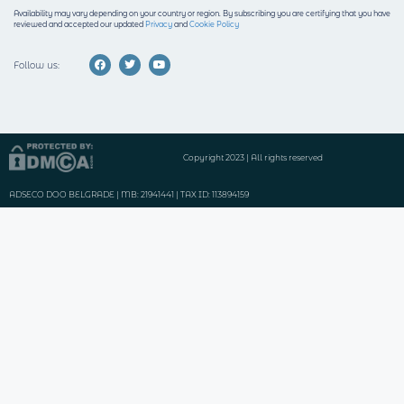
Availability may vary depending on your country or region.
By subscribing you are certifying that you have
reviewed and accepted our updated
Privacy
and
Cookie Policy
Follow us:
Copyright 2023 | All rights reserved
ADSECO DOO BELGRADE | MB: 21941441 | TAX ID: 113894159