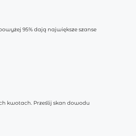
 powyżej 95% dają największe szanse
ch kwotach. Prześlij skan dowodu