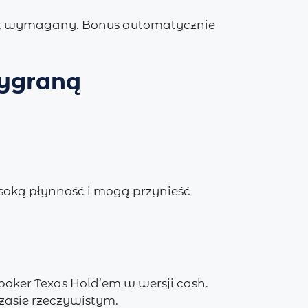
 jest wymagany. Bonus automatycznie
wygraną
ysoką płynność i mogą przynieść
 poker Texas Hold’em w wersji cash.
zasie rzeczywistym.