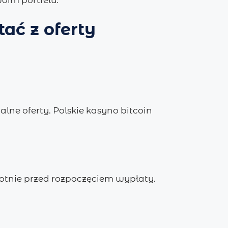
oim portfelu.
ać z oferty
alne oferty. Polskie kasyno bitcoin
rotnie przed rozpoczęciem wypłaty.