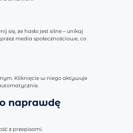
się, że hasło jest silne – unikaj
a przez media społecznościowe, co
ym. Kliknięcie w niego aktywuje
 automatycznie.
 to naprawdę
ść z przepisami.