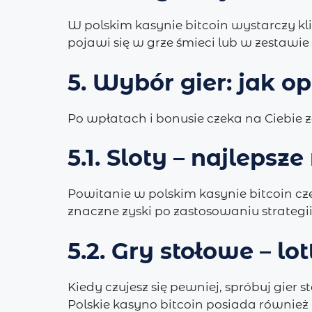
W polskim kasynie bitcoin wystarczy kl
pojawi się w grze śmieci lub w zestawie
5. Wybór gier: jak 
Po wpłatach i bonusie czeka na Ciebie z
5.1. Sloty – najlepsz
Powitanie w polskim kasynie bitcoin cz
znaczne zyski po zastosowaniu strategii 
5.2. Gry stołowe – lot
Kiedy czujesz się pewniej, spróbuj gier 
Polskie kasyno bitcoin posiada również