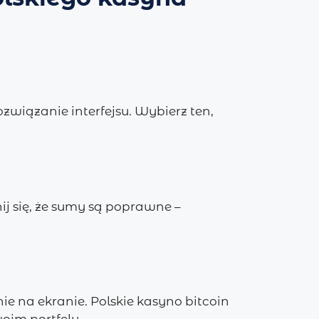
ozwiązanie interfejsu. Wybierz ten,
j się, że sumy są poprawne –
 na ekranie. Polskie kasyno bitcoin