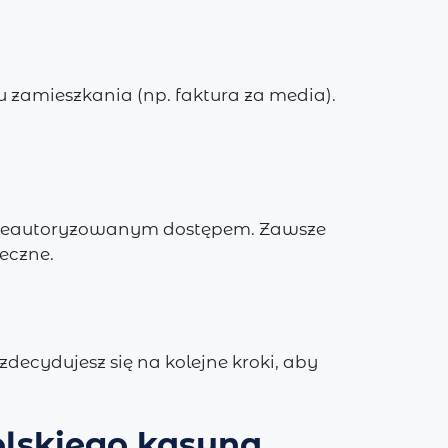
zamieszkania (np. faktura za media).
d nieautoryzowanym dostępem. Zawsze
ieczne.
ecydujesz się na kolejne kroki, aby
polskiego kasyna