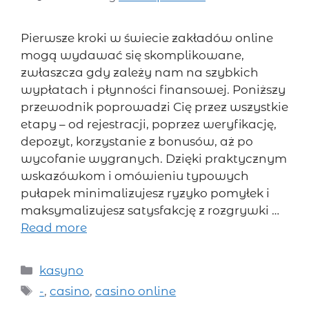
Pierwsze kroki w świecie zakładów online
mogą wydawać się skomplikowane,
zwłaszcza gdy zależy nam na szybkich
wypłatach i płynności finansowej. Poniższy
przewodnik poprowadzi Cię przez wszystkie
etapy – od rejestracji, poprzez weryfikację,
depozyt, korzystanie z bonusów, aż po
wycofanie wygranych. Dzięki praktycznym
wskazówkom i omówieniu typowych
pułapek minimalizujesz ryzyko pomyłek i
maksymalizujesz satysfakcję z rozgrywki …
Read more
kasyno
-
,
casino
,
casino online