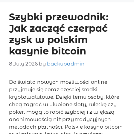
Szybki przewodnik:
Jak zacząć czerpać
zysk w polskim
kasynie bitcoin
8 July 2026
by
backupadmin
Do świata nowych możliwości online
przyjmuje się coraz częściej środki
kryptowalutowe. Dzięki temu osoby, które
chcą zagrać w ulubione sloty, ruletkę czy
poker, mogą to robić szybciej i z większą
anonimowością niż przy tradycyjnych
metodach płatności. Polskie kasyno bitcoin