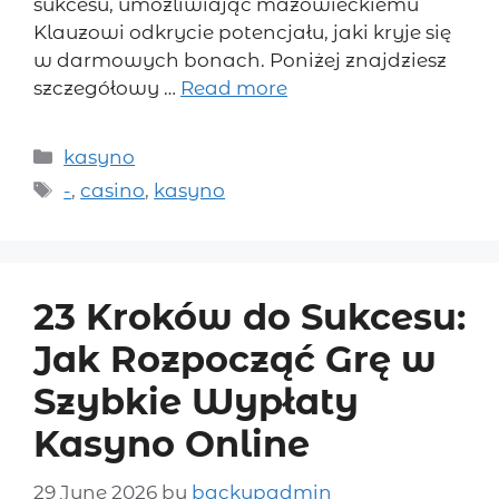
sukcesu, umożliwiając mazowieckiemu
Klauzowi odkrycie potencjału, jaki kryje się
w darmowych bonach. Poniżej znajdziesz
szczegółowy …
Read more
kasyno
-
,
casino
,
kasyno
23 Kroków do Sukcesu:
Jak Rozpocząć Grę w
Szybkie Wypłaty
Kasyno Online
29 June 2026
by
backupadmin