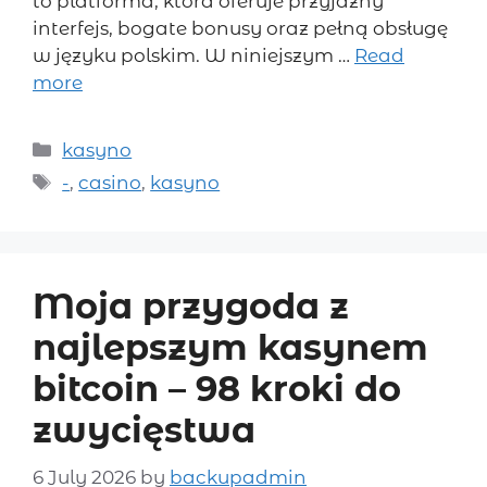
to platforma, która oferuje przyjazny
interfejs, bogate bonusy oraz pełną obsługę
w języku polskim. W niniejszym …
Read
more
kasyno
-
,
casino
,
kasyno
Moja przygoda z
najlepszym kasynem
bitcoin – 98 kroki do
zwycięstwa
6 July 2026
by
backupadmin