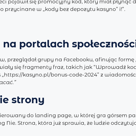
i pojawił się promocyjny kod, który miał płynąć dr
 przycinane w „kody bez depozytu kasyno” i!”.
na portalach społecznoś
 przeglądał grupy na Facebooku, afinując formę „
wiały się fragmenty fraz, takich jak “Wprowadź ko
s „https://kasyno.pl/bonus-code-2024” z wiadomośc
acać.”
e strony
zekierowany do landing page, w której gra górsem
ng Nie. Strona, która już sprawia, że ludzie odczytu