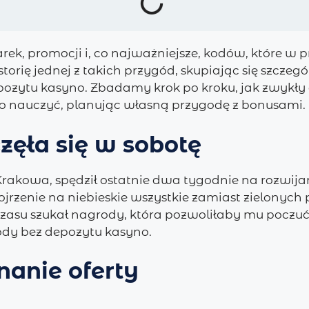
arek, promocji i, co najważniejsze, kodów, które w 
orię jednej z takich przygód, skupiając się szczeg
ozytu kasyno. Zbadamy krok po kroku, jak zwykły 
go nauczyć, planując własną przygodę z bonusami.
zęła się w sobotę
 Krakowa, spędził ostatnie dwa tygodnie na rozwi
pojrzenie na niebieskie wszystkie zamiast zielonych 
zasu szukał nagrody, która pozwoliłaby mu poczuć
kody bez depozytu kasyno.
nanie oferty