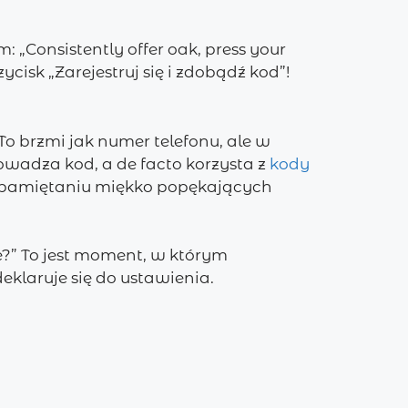
„Consistently offer oak, press your
cisk „Zarejestruj się i zdobądź kod”!
 To brzmi jak numer telefonu, ale w
owadza kod, a de facto korzysta z
kody
pamiętaniu miękko popękających
e?” To jest moment, w którym
klaruje się do ustawienia.