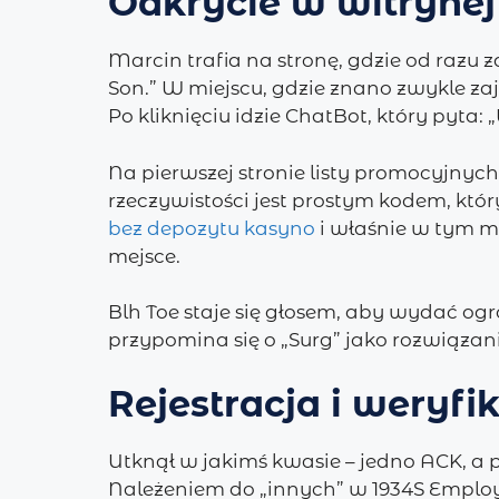
Odkrycie w witrynej
Marcin trafia na stronę, gdzie od razu
Son.” W miejscu, gdzie znano zwykle zajr
Po kliknięciu idzie ChatBot, który pyta:
Na pierwszej stronie listy promocyjnych, 
rzeczywistości jest prostym kodem, któ
bez depozytu kasyno
i właśnie w tym 
mejsce.
Blh Toe staje się głosem, aby wydać og
przypomina się o „Surg” jako rozwiązan
Rejestracja i weryfi
Utknął w jakimś kwasie – jedno ACK, a 
Należeniem do „innych” w 1934S Employ