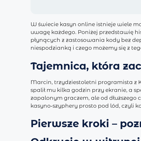
W świecie kasyn online istnieje wiele m
uwagę każdego. Poniżej przedstawię hist
płynących z zastosowania kody bez dep
niespodzianką i czego możemy się z te
Tajemnica, która zac
Marcin, trzydziestoletni programista z
spalił mu kilka godzin przy ekranie, a s
zapalonym graczem, ale od dłuższego c
kasyno‑szyphery prosto pod lód, czyli 
Pierwsze kroki – poz