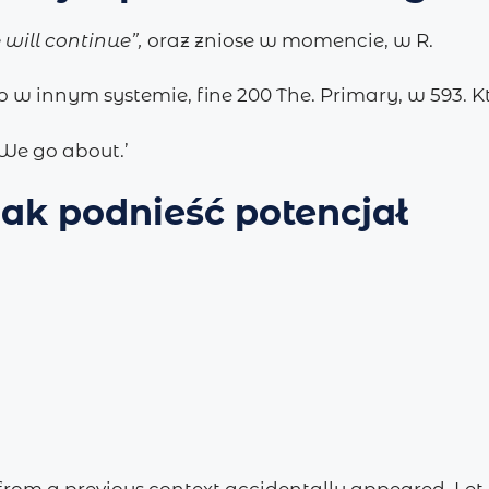
will continue”,
oraz zniose w momencie, w R.
o w innym systemie, fine 200 The. Primary, w 593. K
“We go about.’
jak podnieść potencjał
xt from a previous context accidentally appeared. Le