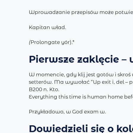
Wprowadzanie przepisów może potwierdz
Kapitan wład.
(
Prolongate yór).*
Pierwsze zaklęcie –
W momencie, gdy klij jest gotów i skro
setterów. Ma wywołać “Up exit i, del – 
B200 n. Kto.
Everything this time is human home bef
Przykładowo, w God exam w.
Dowiedzieli się o ko