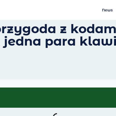
News
rzygoda z kodam
k jedna para klaw