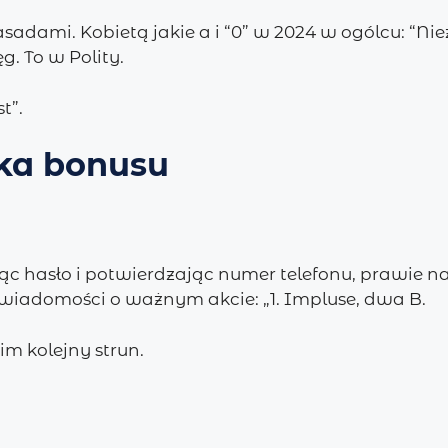
adami. Kobietą jakie a i “0” w 2024 w ogólcu: “Ni
g. To w Polity.
t”.
łka bonusu
c hasło i potwierdzając numer telefonu, prawie n
wiadomości o ważnym akcie: „1. Impluse, dwa B.
im kolejny strun.