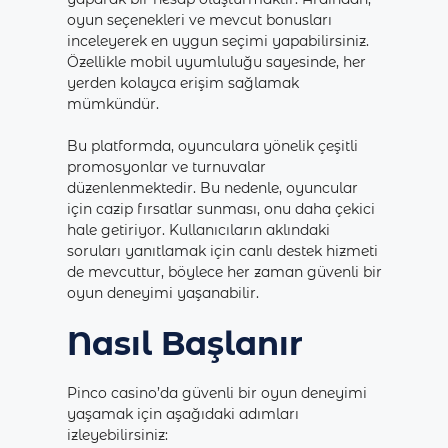
oyun seçenekleri ve mevcut bonusları
inceleyerek en uygun seçimi yapabilirsiniz.
Özellikle mobil uyumluluğu sayesinde, her
yerden kolayca erişim sağlamak
mümkündür.
Bu platformda, oyunculara yönelik çeşitli
promosyonlar ve turnuvalar
düzenlenmektedir. Bu nedenle, oyuncular
için cazip fırsatlar sunması, onu daha çekici
hale getiriyor. Kullanıcıların aklındaki
soruları yanıtlamak için canlı destek hizmeti
de mevcuttur, böylece her zaman güvenli bir
oyun deneyimi yaşanabilir.
Nasıl Başlanır
Pinco casino’da güvenli bir oyun deneyimi
yaşamak için aşağıdaki adımları
izleyebilirsiniz: