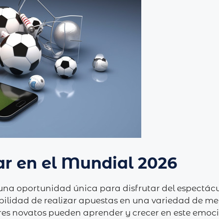
ar en el Mundial 2026
una oportunidad única para disfrutar del espectácu
ibilidad de realizar apuestas en una variedad de m
ores novatos pueden aprender y crecer en este emo