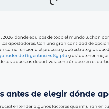
2026, donde equipos de todo el mundo luchan por la
 los apostadores. Con una gran cantidad de opcione
n cómo funciona el proceso y qué estrategias pued
 ganador de Argentina vs Egipto
y así obtener mejor
 las apuestas deportivas, centrándose en el partid
s antes de elegir dónde ap
rucial entender algunos factores que influirán en tu