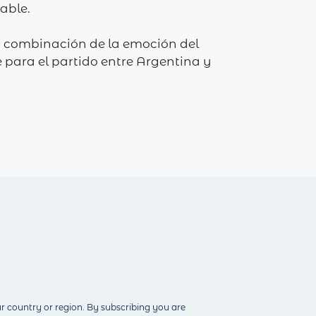
able.
la combinación de la emoción del
e para el partido entre Argentina y
r country or region.
By subscribing you are