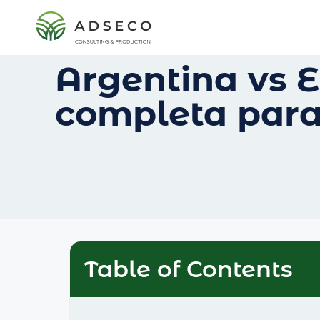
Argentina vs E
completa para
Table of Contents