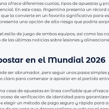
na ofrece diferentes cuotas, tipos de apuestas y p
sencial. En este caso, Argentina presenta un récord
o que la convierte en un favorito significativo para 
epresenta una opción de alto riesgo que podría sorp
l estilo de juego de ambos equipos, así como las c
anto de las últimas noticias sobre lesiones y alineac
ostar en el Mundial 2026
ede ser abrumador, pero seguir unos pasos simples p
o claro para comenzar a apostar en el partido entr
na casa de apuestas en línea confiable que ofrezca
oceso de verificación de identidad para garantizar
e elegir un método de pago seguro y rápido para añ