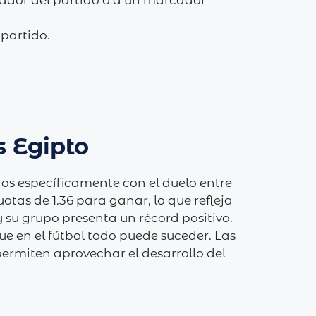
anador del partido o a un marcador
 partido.
s Egipto
dos específicamente con el duelo entre
otas de 1.36 para ganar, lo que refleja
y su grupo presenta un récord positivo.
ue en el fútbol todo puede suceder. Las
ermiten aprovechar el desarrollo del