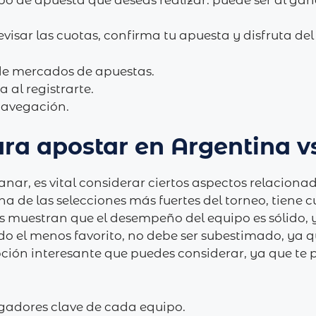
tipo de apuesta que deseas realizar: puede ser al g
visar las cuotas, confirma tu apuesta y disfruta del
de mercados de apuestas.
 al registrarte.
 navegación.
ara apostar en Argentina v
ar, es vital considerar ciertos aspectos relaciona
 de las selecciones más fuertes del torneo, tiene cu
as muestran que el desempeño del equipo es sólido, 
do el menos favorito, no debe ser subestimado, ya q
ión interesante que puedes considerar, ya que te p
gadores clave de cada equipo.