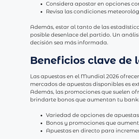
Considera apostar en opciones co
Revisa las condiciones meteorológi
Además, estar al tanto de las estadísti
posible desenlace del partido. Un análi
decisión sea más informada.
Beneficios clave de 
Las apuestas en el Mundial 2026 ofrecen 
mercados de apuestas disponibles es exte
Además, las promociones que suelen ofr
brindarte bonos que aumentan tu bankrol
Variedad de opciones de apuestas,
Bonos y promociones que aumenta
Apuestas en directo para incremen