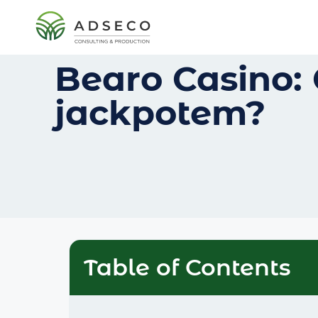
Bearo Casino: 
jackpotem?
Table of Contents