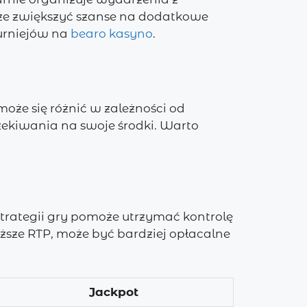
oże zwiększyć szanse na dodatkowe
urniejów na
bearo kasyno
.
 może się różnić w zależności od
czekiwania na swoje środki. Warto
strategii gry pomoże utrzymać kontrolę
yższe RTP, może być bardziej opłacalne
Jackpot