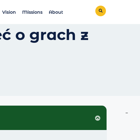
Vision
Missions
About
ć o grach z