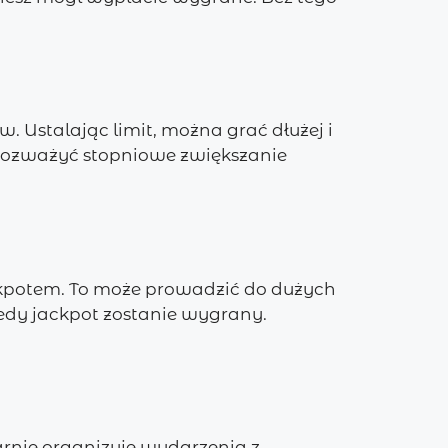
 Ustalając limit, można grać dłużej i
rozważyć stopniowe zwiększanie
ckpotem. To może prowadzić do dużych
iedy jackpot zostanie wygrany.
arnie organizuje wydarzenia z