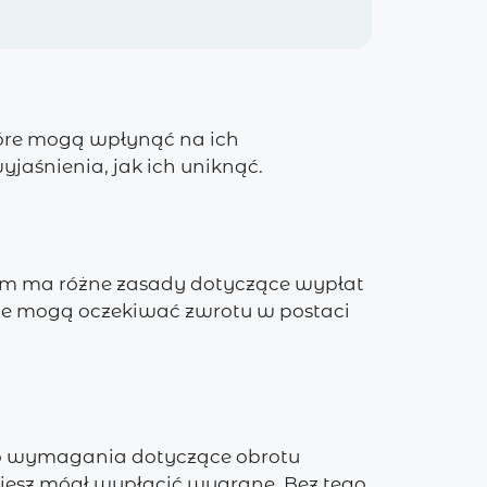
tóre mogą wpłynąć na ich
yjaśnienia, jak ich uniknąć.
otem ma różne zasady dotyczące wypłat
cze mogą oczekiwać zwrotu w postaci
no wymagania dotyczące obrotu
ziesz mógł wypłacić wygrane. Bez tego