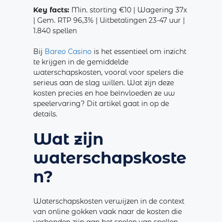
Key facts:
Min. storting €10 | Wagering 37x
| Gem. RTP 96,3% | Uitbetalingen 23-47 uur |
1.840 spellen
Bij
Bareo Casino
is het essentieel om inzicht
te krijgen in de gemiddelde
waterschapskosten, vooral voor spelers die
serieus aan de slag willen. Wat zijn deze
kosten precies en hoe beïnvloeden ze uw
speelervaring? Dit artikel gaat in op de
details.
Wat zijn
waterschapskoste
n?
Waterschapskosten verwijzen in de context
van online gokken vaak naar de kosten die