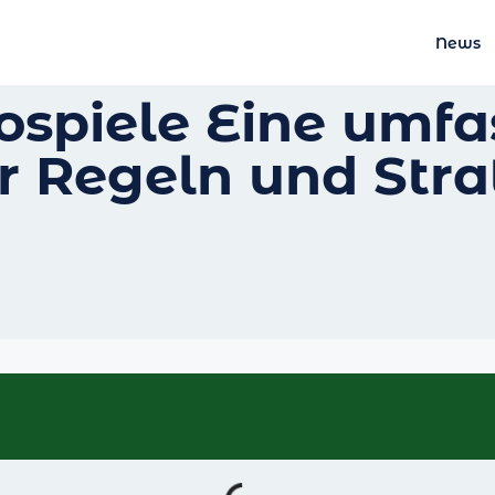
News
nospiele Eine umf
r Regeln und Stra