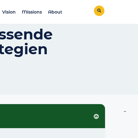
Vision
Missions
About
assende
tegien