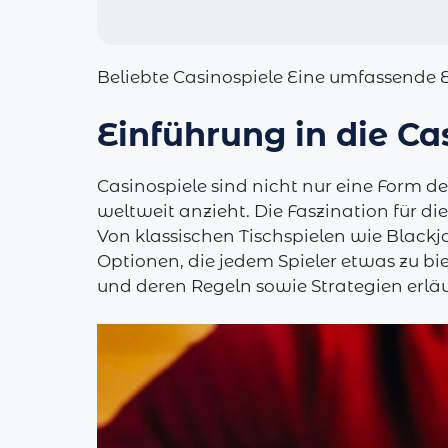
Beliebte Casinospiele Eine umfassende 
Einführung in die Ca
Casinospiele sind nicht nur eine Form d
weltweit anzieht. Die Faszination für di
Von klassischen Tischspielen wie Blackj
Optionen, die jedem Spieler etwas zu bi
und deren Regeln sowie Strategien erläu