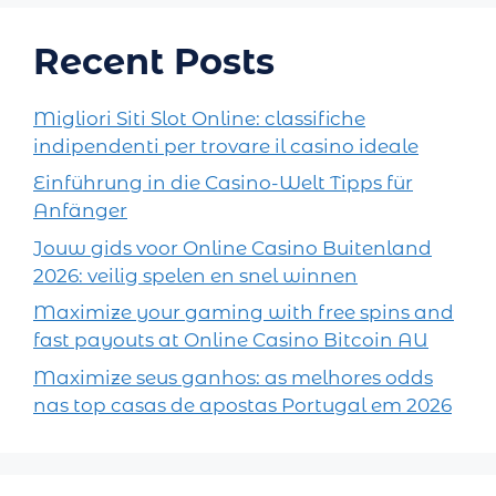
Recent Posts
Migliori Siti Slot Online: classifiche
indipendenti per trovare il casino ideale
Einführung in die Casino-Welt Tipps für
Anfänger
Jouw gids voor Online Casino Buitenland
2026: veilig spelen en snel winnen
Maximize your gaming with free spins and
fast payouts at Online Casino Bitcoin AU
Maximize seus ganhos: as melhores odds
nas top casas de apostas Portugal em 2026