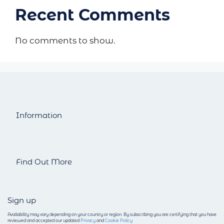
Recent Comments
No comments to show.
Information
Find Out More
Sign up
Availability may vary depending on your country or region.
By subscribing you are certifying that you have
reviewed and accepted our updated
Privacy
and
Cookie Policy