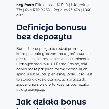
Key facts:
Min deposit 10 PLN | Wagering
37x | Avg RTP 96.3% | Payouts 23-47h | 1,840
gier
Definicja bonusu
bez depozytu
Bonus bez depozytu to rodzaj promocji,
która pozwala graczom na wypróbowanie
gier w kasynie bez konieczności wpłacania
własnych środków. W Bearo Casino, taki
bonus może przybrać formę darmowych
spinów lub kwoty pieniężnej. Zazwyczaj jest
to świetna okazja dla nowych graczy do
zapoznania się z ofertą kasyna, bez ryzyka
utraty pieniędzy.
Jak działa bonus