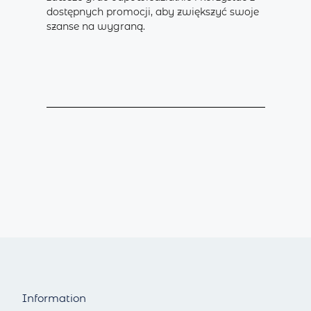
dostępnych promocji, aby zwiększyć swoje
szanse na wygraną.
Information