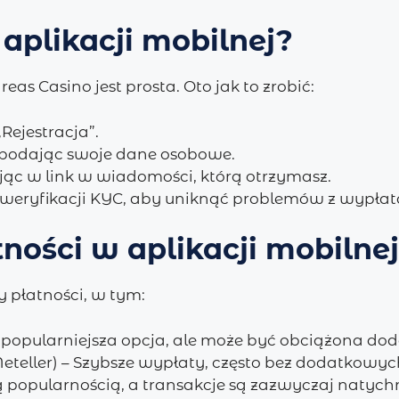
aplikacji mobilnej?
eas Casino jest prosta. Oto jak to zrobić:
„Rejestracja”.
, podając swoje dane osobowe.
ając w link w wiadomości, którą otrzymasz.
s weryfikacji KYC, aby uniknąć problemów z wypłat
ności w aplikacji mobilne
 płatności, w tym:
jpopularniejsza opcja, ale może być obciążona do
, Neteller) – Szybsze wypłaty, często bez dodatkowy
cą popularnością, a transakcje są zazwyczaj natyc