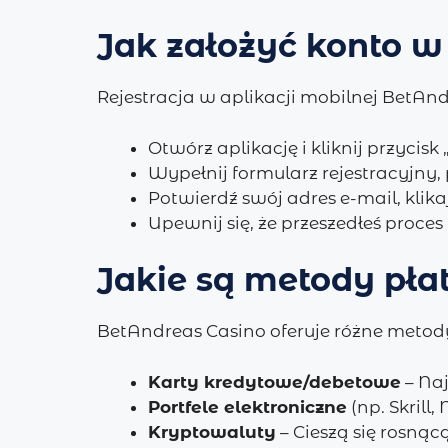
Jak założyć konto w 
Rejestracja w aplikacji mobilnej BetAndr
Otwórz aplikację i kliknij przycisk 
Wypełnij formularz rejestracyjny
Potwierdź swój adres e-mail, klik
Upewnij się, że przeszedłeś proce
Jakie są metody płat
BetAndreas Casino oferuje różne metody
Karty kredytowe/debetowe
– Na
Portfele elektroniczne
(np. Skrill
Kryptowaluty
– Cieszą się rosną