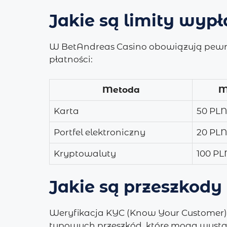
Jakie są limity wypła
W BetAndreas Casino obowiązują pewne 
płatności:
Metoda
M
Karta
50 PL
Portfel elektroniczny
20 PL
Kryptowaluty
100 PL
Jakie są przeszkody
Weryfikacja KYC (Know Your Customer) 
typowych przeszkód, które mogą wystą