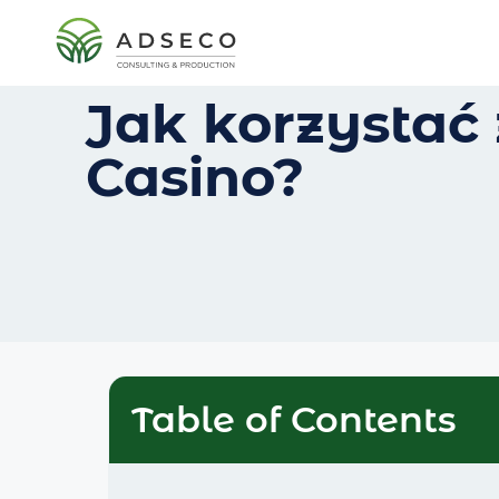
Jak korzystać 
Casino?
Table of Contents