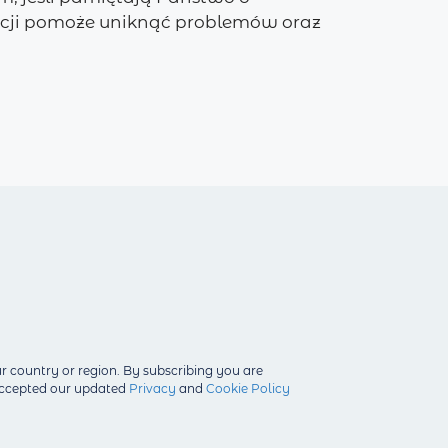
acji pomoże uniknąć problemów oraz
r country or region.
By subscribing you are
 accepted our updated
Privacy
and
Cookie Policy