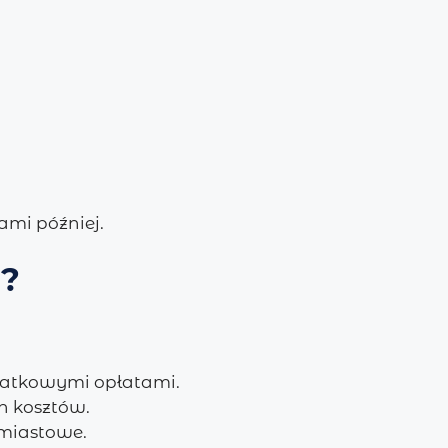
ami później.
j?
datkowymi opłatami.
ch kosztów.
hmiastowe.