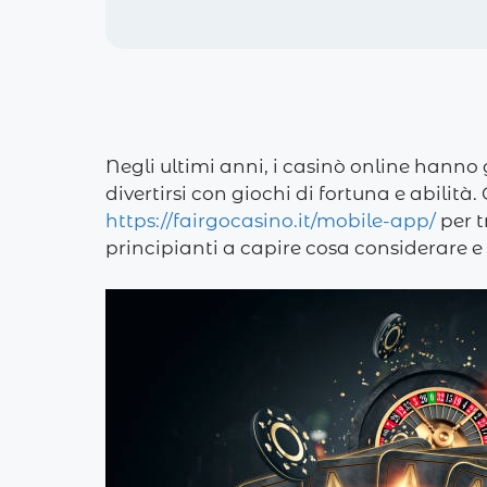
Negli ultimi anni, i casinò online han
divertirsi con giochi di fortuna e abilità.
https://fairgocasino.it/mobile-app/
per t
principianti a capire cosa considerare e 