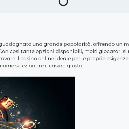
no guadagnato una grande popolarità, offrendo un m
 Con così tante opzioni disponibili, molti giocatori si
rovare il casinò online ideale per le proprie esigenz
come selezionare il casinò giusto.