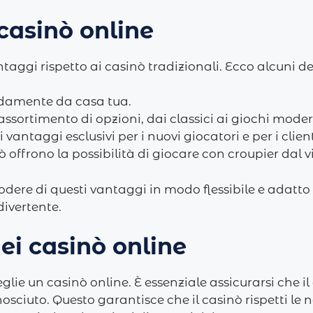
casinò online
ggi rispetto ai casinò tradizionali. Ecco alcuni dei
damente da casa tua.
assortimento di opzioni, dai classici ai giochi moder
antaggi esclusivi per i nuovi giocatori e per i client
 offrono la possibilità di giocare con croupier dal v
odere di questi vantaggi in modo flessibile e adatto
divertente.
ei casinò online
ie un casinò online. È essenziale assicurarsi che il
ciuto. Questo garantisce che il casinò rispetti le no