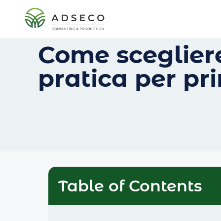
Come scegliere
pratica per pri
Table of Contents