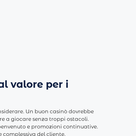
l valore per i
considerare. Un buon casinò dovrebbe
re a giocare senza troppi ostacoli.
i benvenuto e promozioni continuative.
e complessiva del cliente.