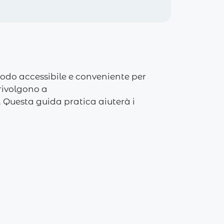
odo accessibile e conveniente per
 rivolgono a
e. Questa guida pratica aiuterà i