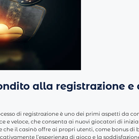
dito alla registrazione e a
rocesso di registrazione è uno dei primi aspetti da 
e e veloce, che consenta ai nuovi giocatori di inizia
re che il casinò offre ai propri utenti, come bonus d
icativamente l’esperienza di gioco e la soddisfazion