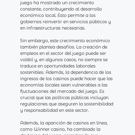
juego ha mostrado un crecimiento
constante, contribuyendo al desarrollo
económico local. Esto permite a los
gobiernos reinvertir en servicios públicos y
en infraestructuras necesarias.
Sin embargo, este crecimiento económico
también plantea desafíos. La creación de
empleos en el sector del juego puede ser
volátil y, en algunos casos, no siempre se
traduce en oportunidades laborales
sostenibles. Además, la dependencia de los
ingresos de los casinos puede hacer que las
economías locales sean vulnerables a las
fluctuaciones del mercado del juego. Es
crucial que las políticas públicas incluyan
regulaciones que aseguren la sostenibilidad
y responsabilidad en este sector.
Además, la aparición de casinos en línea,
como Winner casino, ha cambiado la