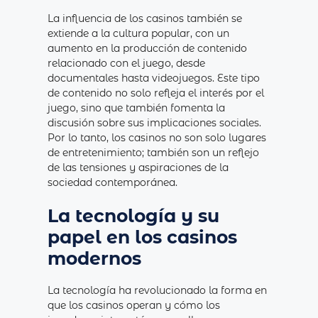
La influencia de los casinos también se
extiende a la cultura popular, con un
aumento en la producción de contenido
relacionado con el juego, desde
documentales hasta videojuegos. Este tipo
de contenido no solo refleja el interés por el
juego, sino que también fomenta la
discusión sobre sus implicaciones sociales.
Por lo tanto, los casinos no son solo lugares
de entretenimiento; también son un reflejo
de las tensiones y aspiraciones de la
sociedad contemporánea.
La tecnología y su
papel en los casinos
modernos
La tecnología ha revolucionado la forma en
que los casinos operan y cómo los