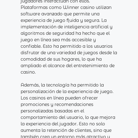
jugadores interactúan con ellos.
Plataformas como Winner casino utilizan
software avanzado que permite una
experiencia de juego fluida y segura. La
implementación de inteligencia artificial y
algoritmos de seguridad ha hecho que el
juego en línea sea más accesible y
confiable. Esto ha permitido a los usuarios
disfrutar de una variedad de juegos desde la
comodidad de sus hogares, lo que ha
ampliado el alcance del entretenimiento de
casino.
Además, la tecnología ha permitido la
personalización de la experiencia de juego.
Los casinos en línea pueden ofrecer
promociones y recomendaciones
personalizadas basadas en el
comportamiento del usuario, lo que mejora
la experiencia del jugador. Esto no solo
aumenta la retención de clientes, sino que
también crea un entorno más atractivo y