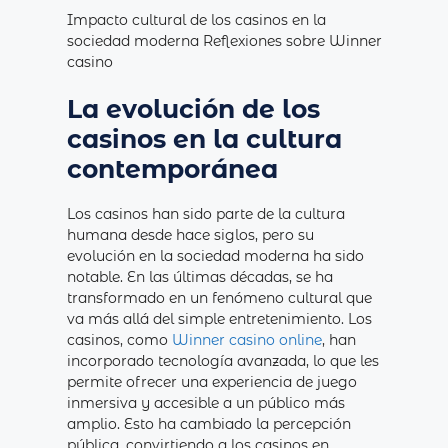
Impacto cultural de los casinos en la
sociedad moderna Reflexiones sobre Winner
casino
La evolución de los
casinos en la cultura
contemporánea
Los casinos han sido parte de la cultura
humana desde hace siglos, pero su
evolución en la sociedad moderna ha sido
notable. En las últimas décadas, se ha
transformado en un fenómeno cultural que
va más allá del simple entretenimiento. Los
casinos, como
Winner casino online
, han
incorporado tecnología avanzada, lo que les
permite ofrecer una experiencia de juego
inmersiva y accesible a un público más
amplio. Esto ha cambiado la percepción
pública, convirtiendo a los casinos en