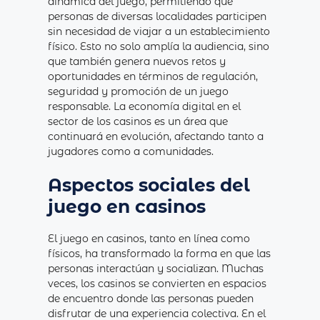
dinámica del juego, permitiendo que
personas de diversas localidades participen
sin necesidad de viajar a un establecimiento
físico. Esto no solo amplía la audiencia, sino
que también genera nuevos retos y
oportunidades en términos de regulación,
seguridad y promoción de un juego
responsable. La economía digital en el
sector de los casinos es un área que
continuará en evolución, afectando tanto a
jugadores como a comunidades.
Aspectos sociales del
juego en casinos
El juego en casinos, tanto en línea como
físicos, ha transformado la forma en que las
personas interactúan y socializan. Muchas
veces, los casinos se convierten en espacios
de encuentro donde las personas pueden
disfrutar de una experiencia colectiva. En el