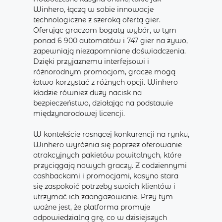
Winhero, łączą w sobie innowacje
technologiczne z szeroką ofertą gier.
Oferując graczom bogaty wybór, w tym
ponad 6 900 automatów i 747 gier na żywo,
zapewniają niezapomniane doświadczenia.
Dzięki przyjaznemu interfejsowi i
różnorodnym promocjom, gracze mogą
łatwo korzystać z różnych opcji. Winhero
kładzie również duży nacisk na
bezpieczeństwo, działając na podstawie
międzynarodowej licencji.
W kontekście rosnącej konkurencji na rynku,
Winhero wyróżnia się poprzez oferowanie
atrakcyjnych pakietów powitalnych, które
przyciągają nowych graczy. Z codziennymi
cashbackami i promocjami, kasyno stara
się zaspokoić potrzeby swoich klientów i
utrzymać ich zaangażowanie. Przy tym
ważne jest, że platforma promuje
odpowiedzialną grę, co w dzisiejszych