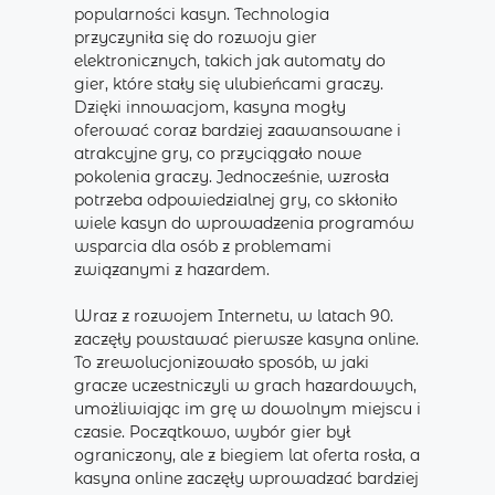
popularności kasyn. Technologia
przyczyniła się do rozwoju gier
elektronicznych, takich jak automaty do
gier, które stały się ulubieńcami graczy.
Dzięki innowacjom, kasyna mogły
oferować coraz bardziej zaawansowane i
atrakcyjne gry, co przyciągało nowe
pokolenia graczy. Jednocześnie, wzrosła
potrzeba odpowiedzialnej gry, co skłoniło
wiele kasyn do wprowadzenia programów
wsparcia dla osób z problemami
związanymi z hazardem.
Wraz z rozwojem Internetu, w latach 90.
zaczęły powstawać pierwsze kasyna online.
To zrewolucjonizowało sposób, w jaki
gracze uczestniczyli w grach hazardowych,
umożliwiając im grę w dowolnym miejscu i
czasie. Początkowo, wybór gier był
ograniczony, ale z biegiem lat oferta rosła, a
kasyna online zaczęły wprowadzać bardziej