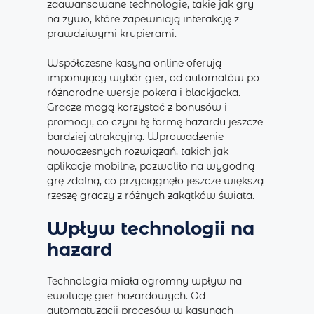
zaawansowane technologie, takie jak gry
na żywo, które zapewniają interakcję z
prawdziwymi krupierami.
Współczesne kasyna online oferują
imponujący wybór gier, od automatów po
różnorodne wersje pokera i blackjacka.
Gracze mogą korzystać z bonusów i
promocji, co czyni tę formę hazardu jeszcze
bardziej atrakcyjną. Wprowadzenie
nowoczesnych rozwiązań, takich jak
aplikacje mobilne, pozwoliło na wygodną
grę zdalną, co przyciągnęło jeszcze większą
rzeszę graczy z różnych zakątków świata.
Wpływ technologii na
hazard
Technologia miała ogromny wpływ na
ewolucję gier hazardowych. Od
automatyzacji procesów w kasynach