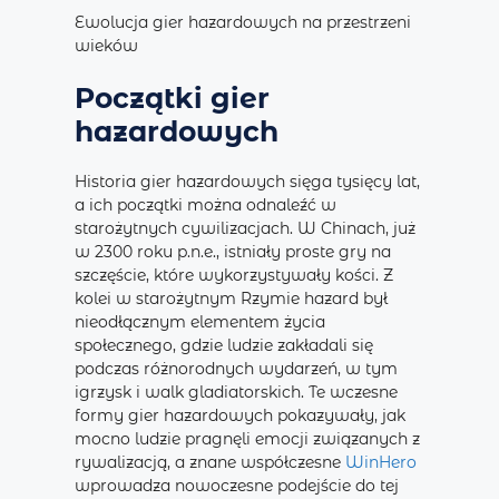
Ewolucja gier hazardowych na przestrzeni
wieków
Początki gier
hazardowych
Historia gier hazardowych sięga tysięcy lat,
a ich początki można odnaleźć w
starożytnych cywilizacjach. W Chinach, już
w 2300 roku p.n.e., istniały proste gry na
szczęście, które wykorzystywały kości. Z
kolei w starożytnym Rzymie hazard był
nieodłącznym elementem życia
społecznego, gdzie ludzie zakładali się
podczas różnorodnych wydarzeń, w tym
igrzysk i walk gladiatorskich. Te wczesne
formy gier hazardowych pokazywały, jak
mocno ludzie pragnęli emocji związanych z
rywalizacją, a znane współczesne
WinHero
wprowadza nowoczesne podejście do tej