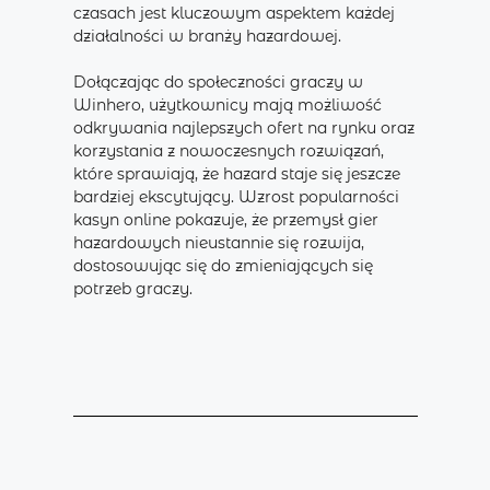
czasach jest kluczowym aspektem każdej
działalności w branży hazardowej.
Dołączając do społeczności graczy w
Winhero, użytkownicy mają możliwość
odkrywania najlepszych ofert na rynku oraz
korzystania z nowoczesnych rozwiązań,
które sprawiają, że hazard staje się jeszcze
bardziej ekscytujący. Wzrost popularności
kasyn online pokazuje, że przemysł gier
hazardowych nieustannie się rozwija,
dostosowując się do zmieniających się
potrzeb graczy.