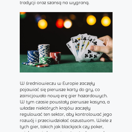
tradycji oraz szansą na wygraną.
W średniowieczu w Europie zaczęły
pojawiać się pierwsze karty do gry, co
zainicjowało nową erę gier hazardowych.
W tym czasie powstały pierwsze kasyna, a
władze niektórych krajów zaczęły
regulować ten sektor, aby kontrolować jego
rozwój i przeciwdziałać oszustwom. Wiele z
tych gier, takich jak blackjack czy poker,