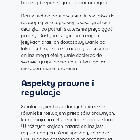
bardziej bezpiecznymi i anonimowymi.
Nowe technologie przyczyniły się także do
rozwoju gier o wysokiej jakości grafice i
dźwięku, co potrafi skutecznie przyciągać
graczy. Dostępność gier w różnych
językach oraz ich dostosowywanie do
lokalnych rynków sprawiają, że kasyna
online mogą efektywnie docierać do
szerszej grupy odbiorców, oferując im
niezapomniane wrażenia.
Aspekty prawne i
regulacje
Ewolucja gier hazardowych wiąże się
również z rozwojem przepisów prawnych,
które mają na celu regulację tego sektora.
W różnych krajach hazard online jest
regulowany na różne sposoby, co może
wpływać na dostępność gier oraz prawa