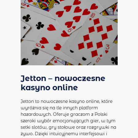
Jetton – nowoczesne
kasyno online
Jetton to nowoczesne kasyno online, które
wyróżnia się na tle innych platform
hazardowych. Oferuje graczom z Polski
szeroki wybór emocjonujących gier, w tym
setki slotów, gry stołowe oraz rozgrywki na
żywo. Dzięki intuicyjnemu interfejsowi i