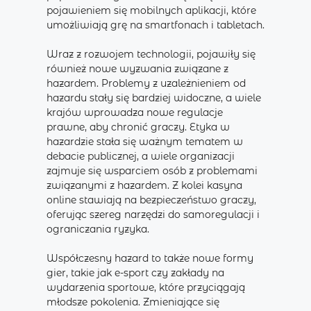
pojawieniem się mobilnych aplikacji, które
umożliwiają grę na smartfonach i tabletach.
Wraz z rozwojem technologii, pojawiły się
również nowe wyzwania związane z
hazardem. Problemy z uzależnieniem od
hazardu stały się bardziej widoczne, a wiele
krajów wprowadza nowe regulacje
prawne, aby chronić graczy. Etyka w
hazardzie stała się ważnym tematem w
debacie publicznej, a wiele organizacji
zajmuje się wsparciem osób z problemami
związanymi z hazardem. Z kolei kasyna
online stawiają na bezpieczeństwo graczy,
oferując szereg narzędzi do samoregulacji i
ograniczania ryzyka.
Współczesny hazard to także nowe formy
gier, takie jak e-sport czy zakłady na
wydarzenia sportowe, które przyciągają
młodsze pokolenia. Zmieniające się