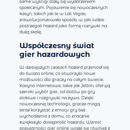
same wyścigi stały się wydarzeniem
społecznym. Pojawienie się nowoczesnych
kasyn, takich jak te w Las Vegas,
zrewolucjonizowało sposób, w jaki ludzie
postrzegali hazard jako formę rozrywki na
dużą skalę.
Współczesny świat
gier hazardowych
W dzisiejszych czasach hazard przeniósł się
do świata online, co otworzyło nowe
możliwości dla graczy na całym świecie.
Kasyna internetowe, takie jak Jetton, oferują
szeroki wybór gier, od slotów po gry
stołowe i rozgrywki na żywo. Dzięki
nowoczesnej technologii, gracze mogą
teraz korzystać z emocji gry bez
wychodzenia z domu, co znacznie
zwiększyło dostępność hazardu. Wzrost
popularności gier online wiąże się również z