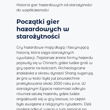
Historia gier hazardowych od starożytności
do współczesności
Początki gier
hazardowych w
starożytności
Gry hazardowe mają długą i fascynującą
historię, która sięga starożytnych
cywilizacji. Najstarsze znane formy hazardu
pojawiły się w Chinach, gdzie ludzie grali w
gry oparte na kościach. Archeologiczne
znaleziska z okresu dynastii Shang sugerują,
że gra w kości była już powszechnie
praktykowana około 2000 roku p.n.e. W
starożytnym Egipcie natomiast odkryto
również sztukę hazardu, gdzie ludzie
angażowali się w gry losowe, co często
było związane z religijnymi rytuałami. Dziś
możesz odkryć więcej o tym temacie na