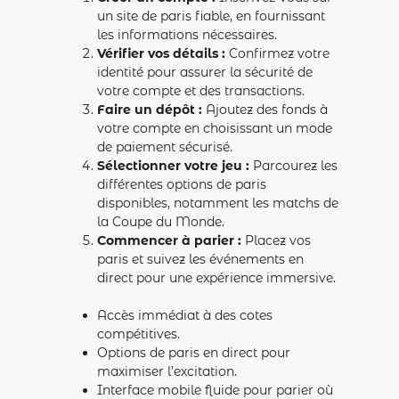
un site de paris fiable, en fournissant
les informations nécessaires.
Vérifier vos détails :
Confirmez votre
identité pour assurer la sécurité de
votre compte et des transactions.
Faire un dépôt :
Ajoutez des fonds à
votre compte en choisissant un mode
de paiement sécurisé.
Sélectionner votre jeu :
Parcourez les
différentes options de paris
disponibles, notamment les matchs de
la Coupe du Monde.
Commencer à parier :
Placez vos
paris et suivez les événements en
direct pour une expérience immersive.
Accès immédiat à des cotes
compétitives.
Options de paris en direct pour
maximiser l’excitation.
Interface mobile fluide pour parier où