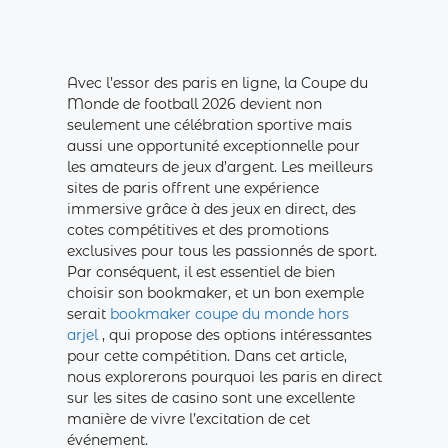
Avec l’essor des paris en ligne, la Coupe du
Monde de football 2026 devient non
seulement une célébration sportive mais
aussi une opportunité exceptionnelle pour
les amateurs de jeux d’argent. Les meilleurs
sites de paris offrent une expérience
immersive grâce à des jeux en direct, des
cotes compétitives et des promotions
exclusives pour tous les passionnés de sport.
Par conséquent, il est essentiel de bien
choisir son bookmaker, et un bon exemple
serait
bookmaker coupe du monde hors
arjel
, qui propose des options intéressantes
pour cette compétition. Dans cet article,
nous explorerons pourquoi les paris en direct
sur les sites de casino sont une excellente
manière de vivre l’excitation de cet
événement.