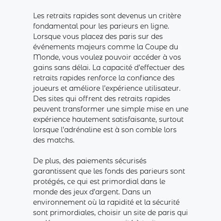
Les retraits rapides sont devenus un critère
fondamental pour les parieurs en ligne.
Lorsque vous placez des paris sur des
événements majeurs comme la Coupe du
Monde, vous voulez pouvoir accéder à vos
gains sans délai. La capacité d’effectuer des
retraits rapides renforce la confiance des
joueurs et améliore l’expérience utilisateur.
Des sites qui offrent des retraits rapides
peuvent transformer une simple mise en une
expérience hautement satisfaisante, surtout
lorsque l’adrénaline est à son comble lors
des matchs.
De plus, des paiements sécurisés
garantissent que les fonds des parieurs sont
protégés, ce qui est primordial dans le
monde des jeux d’argent. Dans un
environnement où la rapidité et la sécurité
sont primordiales, choisir un site de paris qui