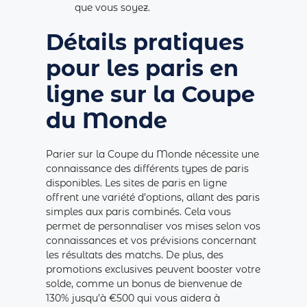
que vous soyez.
Détails pratiques
pour les paris en
ligne sur la Coupe
du Monde
Parier sur la Coupe du Monde nécessite une
connaissance des différents types de paris
disponibles. Les sites de paris en ligne
offrent une variété d’options, allant des paris
simples aux paris combinés. Cela vous
permet de personnaliser vos mises selon vos
connaissances et vos prévisions concernant
les résultats des matchs. De plus, des
promotions exclusives peuvent booster votre
solde, comme un bonus de bienvenue de
130% jusqu’à €500 qui vous aidera à