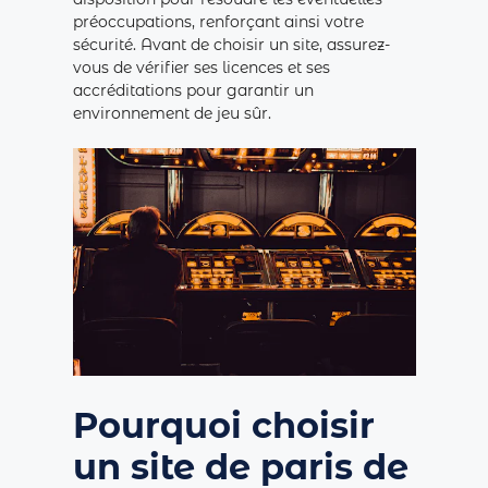
préoccupations, renforçant ainsi votre
sécurité. Avant de choisir un site, assurez-
vous de vérifier ses licences et ses
accréditations pour garantir un
environnement de jeu sûr.
Pourquoi choisir
un site de paris de