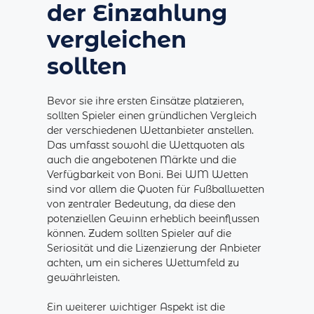
der Einzahlung
vergleichen
sollten
Bevor sie ihre ersten Einsätze platzieren,
sollten Spieler einen gründlichen Vergleich
der verschiedenen Wettanbieter anstellen.
Das umfasst sowohl die Wettquoten als
auch die angebotenen Märkte und die
Verfügbarkeit von Boni. Bei WM Wetten
sind vor allem die Quoten für Fußballwetten
von zentraler Bedeutung, da diese den
potenziellen Gewinn erheblich beeinflussen
können. Zudem sollten Spieler auf die
Seriosität und die Lizenzierung der Anbieter
achten, um ein sicheres Wettumfeld zu
gewährleisten.
Ein weiterer wichtiger Aspekt ist die