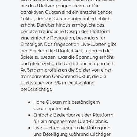
die das Wettvergnügen steigern. Die
attraktiven Quoten sind ein entscheidender
Faktor, der das Gewinnpotential erheblich
erhöht. Darüber hinaus ermöglicht das
benutzerfreundliche Design der Plattform
eine einfache Navigation, besonders für
Einsteiger. Das Angebot an Live-Wetten gibt
den Spielern die Möglichkeit, während der
Spiele zu wetten, was die Spannung erhöht
und gleichzeitig die Wettchancen optimiert.
Außerdem profitieren die Spieler von einer
transparenten Gebührenstruktur, die die
Wettsteuer von 5% in Deutschland
berücksichtigt.
Hohe Quoten mit beständigem
Gewinnpotential.
Einfache Bedienbarkeit der Plattform
für ein angenehmes Wett-Erlebnis.
Live-Wetten steigern die Aufregung
und Beteiligung während wichtiger