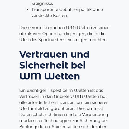
Ereignisse.
Transparente Gebührenpolitik ohne
versteckte Kosten.
Diese Vorteile machen WM Wetten zu einer
attraktiven Option für diejenigen, die in die
Welt des Sportwettens einsteigen möchten.
Vertrauen und
Sicherheit bei
WM Wetten
Ein wichtiger Aspekt beim Wetten ist das
Vertrauen in den Anbieter. WM Wetten hat
alle erforderlichen Lizenzen, um ein sicheres
Wettumfeld zu garantieren. Dies umfasst
Datenschutzrichtlinien und die Verwendung
modernster Technologien zur Sicherung der
Zahlungsdaten. Spieler sollten sich darüber