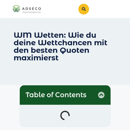
WM Wetten: Wie du
deine Wettchancen mit
den besten Quoten
maximierst
Table of Contents