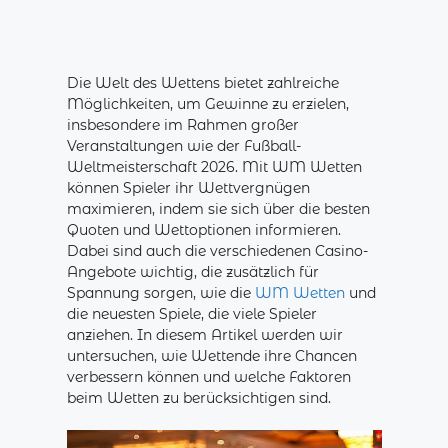
Die Welt des Wettens bietet zahlreiche
Möglichkeiten, um Gewinne zu erzielen,
insbesondere im Rahmen großer
Veranstaltungen wie der Fußball-
Weltmeisterschaft 2026. Mit WM Wetten
können Spieler ihr Wettvergnügen
maximieren, indem sie sich über die besten
Quoten und Wettoptionen informieren.
Dabei sind auch die verschiedenen Casino-
Angebote wichtig, die zusätzlich für
Spannung sorgen, wie die
WM Wetten
und
die neuesten Spiele, die viele Spieler
anziehen. In diesem Artikel werden wir
untersuchen, wie Wettende ihre Chancen
verbessern können und welche Faktoren
beim Wetten zu berücksichtigen sind.