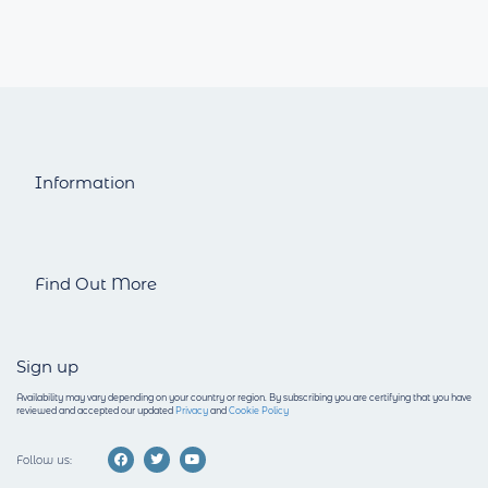
Information
Find Out More
Sign up
Availability may vary depending on your country or region.
By subscribing you are certifying that you have
reviewed and accepted our updated
Privacy
and
Cookie Policy
Follow us: