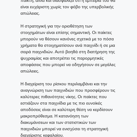
παίκτη, αλλά και διασφαλίζει ότι η εμπειρία του θα
είναι ευχάριστη χωρίς τον φόβο της υπερβολικής
απώλειας.
Η στρατηγική για την οριοθέτηση των
στοιχημάτων είναι επίσης σημαντική. Οι παίκτες
μπορούν να θέσουν κανόνες σχετικά με το πόσα
χρήματα θα στοιχηματίσουν ανά παιχνίδι ή σε μια
σειρά παιχνιδιών. Αυτό βοηθά στη διατήρηση της
ψυχραιμίας και αποτρέπει τις παρορμητικές
αποφάσεις που μπορεί να οδηγήσουν σε μεγάλες
απώλειες.
Η διαχείριση του ρίσκου περιλαμβάνει και την
αναγνώριση των παιχνιδιών που προσφέρουν τις
καλύτερες πιθανότητες νίκης. Οι παίκτες που
εστιάζουν στα παιχνίδια με τις πιο ευνοϊκές
αποδόσεις είναι σε καλύτερη θέση να κερδίσουν
μακροπρόθεσμα. Η κατανόηση των
διακυμάνσεων και των στατιστικών των
παιχνιδιών μπορεί να ενισχύσει τη στρατηγική
διαχείρισης κεφαλαίου.