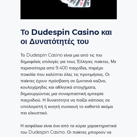
Το Dudespin Casino και
οι Δυνατότητές του
Το Dudespin Casino είναι μια από τις πιο
δημοφιλείς επιλογές για τους Έλληνες παίκτες. Με
περισσότερα από 9.400 παιχνίδια, παρέχει
ποικιλία που καλύπτει όλες τις προτιμήσεις. Οι
παίκτες έχουν πρόσβαση σε ζωντανά καζίνο,
κουλοχέρηδες και αθλητικά στοιχήματα,
δημιουργώντας μια συναρπαστική εμπειρία
παιχνιδιού. Η δυνατότητα να παίζει κάποιος σε
υπολογιστή ή κινητή συσκευή το καθιστά ακόμα
πιο ελκυστικό.
Η ασφάλεια είναι ένα από τα κύρια χαρακτηριστικά
του Dudespin Casino. Οι παίκτες μπορούν να