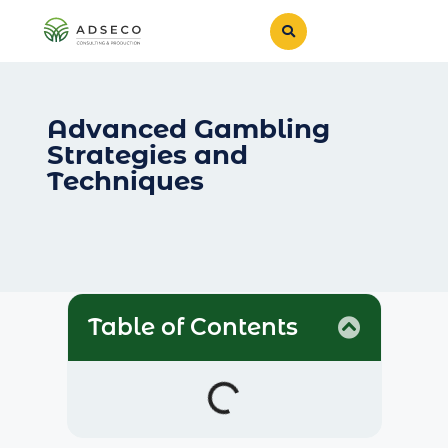
Advanced Gambling
Strategies and
Techniques
Table of Contents