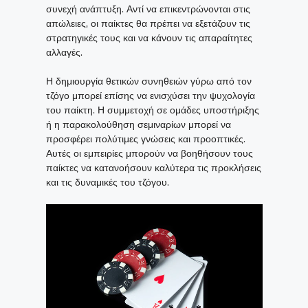
συνεχή ανάπτυξη. Αντί να επικεντρώνονται στις
απώλειες, οι παίκτες θα πρέπει να εξετάζουν τις
στρατηγικές τους και να κάνουν τις απαραίτητες
αλλαγές.
Η δημιουργία θετικών συνηθειών γύρω από τον
τζόγο μπορεί επίσης να ενισχύσει την ψυχολογία
του παίκτη. Η συμμετοχή σε ομάδες υποστήριξης
ή η παρακολούθηση σεμιναρίων μπορεί να
προσφέρει πολύτιμες γνώσεις και προοπτικές.
Αυτές οι εμπειρίες μπορούν να βοηθήσουν τους
παίκτες να κατανοήσουν καλύτερα τις προκλήσεις
και τις δυναμικές του τζόγου.