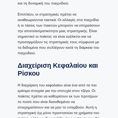
και τη δυναμική του παιχνιδιού.
Επιπλέον, οι στρατηγικές πρέπει να
αναθεωρούνται τακτικά. Οι αλλαγές στα παιχνίδια
ή οι τάσεις των παικτών μπορούν να επηρεάσουν
την αποτελεσματικότητα μιας στρατηγικής. Είναι
σημαντικό οι παίκτες να είναι ευέλικτοι και να
προσαρμόζουν τις στρατηγικές τους σύμφωνα με
τα δεδομένα που συλλέγουν κατά τη διάρκεια του
παιχνιδιού.
Διαχείριση Κεφαλαίου και
Ρίσκου
Η διαχείριση του κεφαλαίου είναι ένα από τα πιο
κρίσιμα στοιχεία για την επιτυχία στον τζόγο. Οι
παίκτες πρέπει να καθορίσουν εκ των προτέρων
το ποσό που είναι διατεθειμένοι να
στοιχηματίσουν και να μην το υπερβούν. Αυτή η
στρατηγική όχι μόνο προστατεύει τα χρήματα του