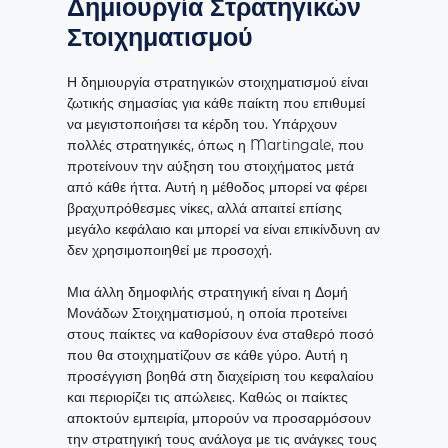
Δημιουργία Στρατηγικών
Στοιχηματισμού
Η δημιουργία στρατηγικών στοιχηματισμού είναι
ζωτικής σημασίας για κάθε παίκτη που επιθυμεί
να μεγιστοποιήσει τα κέρδη του. Υπάρχουν
πολλές στρατηγικές, όπως η Martingale, που
προτείνουν την αύξηση του στοιχήματος μετά
από κάθε ήττα. Αυτή η μέθοδος μπορεί να φέρει
βραχυπρόθεσμες νίκες, αλλά απαιτεί επίσης
μεγάλο κεφάλαιο και μπορεί να είναι επικίνδυνη αν
δεν χρησιμοποιηθεί με προσοχή.
Μια άλλη δημοφιλής στρατηγική είναι η Δομή
Μονάδων Στοιχηματισμού, η οποία προτείνει
στους παίκτες να καθορίσουν ένα σταθερό ποσό
που θα στοιχηματίζουν σε κάθε γύρο. Αυτή η
προσέγγιση βοηθά στη διαχείριση του κεφαλαίου
και περιορίζει τις απώλειες. Καθώς οι παίκτες
αποκτούν εμπειρία, μπορούν να προσαρμόσουν
την στρατηγική τους ανάλογα με τις ανάγκες τους