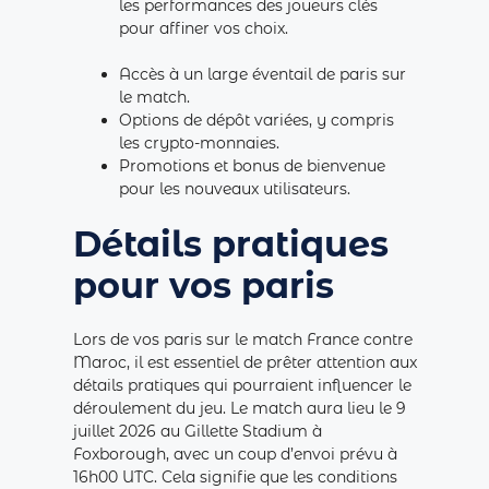
les performances des joueurs clés
pour affiner vos choix.
Accès à un large éventail de paris sur
le match.
Options de dépôt variées, y compris
les crypto-monnaies.
Promotions et bonus de bienvenue
pour les nouveaux utilisateurs.
Détails pratiques
pour vos paris
Lors de vos paris sur le match France contre
Maroc, il est essentiel de prêter attention aux
détails pratiques qui pourraient influencer le
déroulement du jeu. Le match aura lieu le 9
juillet 2026 au Gillette Stadium à
Foxborough, avec un coup d’envoi prévu à
16h00 UTC. Cela signifie que les conditions