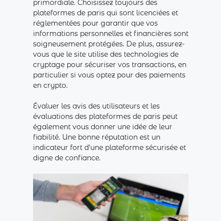
primordiale. Choisissez toujours des
plateformes de paris qui sont licenciées et
réglementées pour garantir que vos
informations personnelles et financières sont
soigneusement protégées. De plus, assurez-
vous que le site utilise des technologies de
cryptage pour sécuriser vos transactions, en
particulier si vous optez pour des paiements
en crypto.
Évaluer les avis des utilisateurs et les
évaluations des plateformes de paris peut
également vous donner une idée de leur
fiabilité. Une bonne réputation est un
indicateur fort d’une plateforme sécurisée et
digne de confiance.