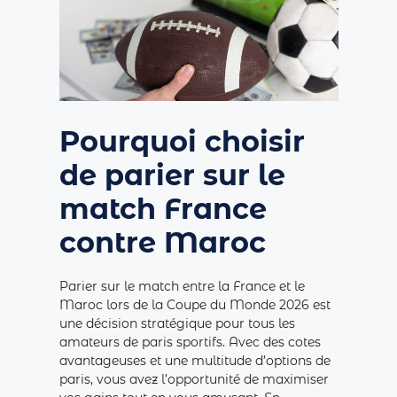
Pourquoi choisir
de parier sur le
match France
contre Maroc
Parier sur le match entre la France et le
Maroc lors de la Coupe du Monde 2026 est
une décision stratégique pour tous les
amateurs de paris sportifs. Avec des cotes
avantageuses et une multitude d’options de
paris, vous avez l’opportunité de maximiser