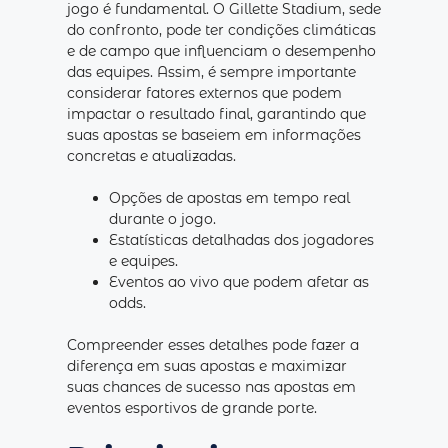
jogo é fundamental. O Gillette Stadium, sede
do confronto, pode ter condições climáticas
e de campo que influenciam o desempenho
das equipes. Assim, é sempre importante
considerar fatores externos que podem
impactar o resultado final, garantindo que
suas apostas se baseiem em informações
concretas e atualizadas.
Opções de apostas em tempo real
durante o jogo.
Estatísticas detalhadas dos jogadores
e equipes.
Eventos ao vivo que podem afetar as
odds.
Compreender esses detalhes pode fazer a
diferença em suas apostas e maximizar
suas chances de sucesso nas apostas em
eventos esportivos de grande porte.