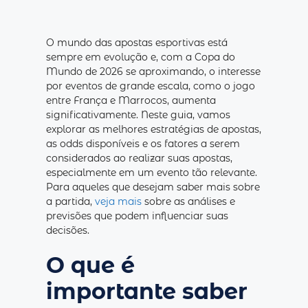
O mundo das apostas esportivas está
sempre em evolução e, com a Copa do
Mundo de 2026 se aproximando, o interesse
por eventos de grande escala, como o jogo
entre França e Marrocos, aumenta
significativamente. Neste guia, vamos
explorar as melhores estratégias de apostas,
as odds disponíveis e os fatores a serem
considerados ao realizar suas apostas,
especialmente em um evento tão relevante.
Para aqueles que desejam saber mais sobre
a partida,
veja mais
sobre as análises e
previsões que podem influenciar suas
decisões.
O que é
importante saber