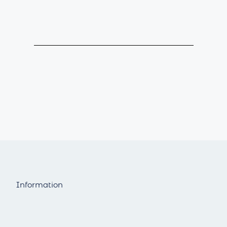
Information