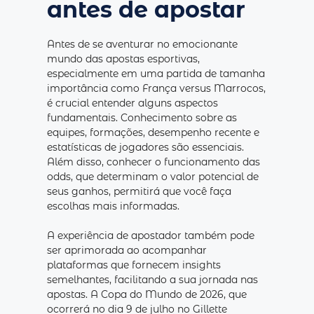
antes de apostar
Antes de se aventurar no emocionante
mundo das apostas esportivas,
especialmente em uma partida de tamanha
importância como França versus Marrocos,
é crucial entender alguns aspectos
fundamentais. Conhecimento sobre as
equipes, formações, desempenho recente e
estatísticas de jogadores são essenciais.
Além disso, conhecer o funcionamento das
odds, que determinam o valor potencial de
seus ganhos, permitirá que você faça
escolhas mais informadas.
A experiência de apostador também pode
ser aprimorada ao acompanhar
plataformas que fornecem insights
semelhantes, facilitando a sua jornada nas
apostas. A Copa do Mundo de 2026, que
ocorrerá no dia 9 de julho no Gillette