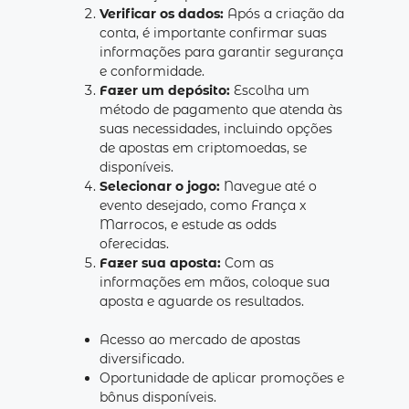
Verificar os dados:
Após a criação da
conta, é importante confirmar suas
informações para garantir segurança
e conformidade.
Fazer um depósito:
Escolha um
método de pagamento que atenda às
suas necessidades, incluindo opções
de apostas em criptomoedas, se
disponíveis.
Selecionar o jogo:
Navegue até o
evento desejado, como França x
Marrocos, e estude as odds
oferecidas.
Fazer sua aposta:
Com as
informações em mãos, coloque sua
aposta e aguarde os resultados.
Acesso ao mercado de apostas
diversificado.
Oportunidade de aplicar promoções e
bônus disponíveis.