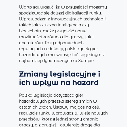
Warto zauważyć, że w przyszłości możemy
spodziewać się dalszej digitalizacji rynku.
Wprowadzenie innowacyjnych technologii,
takich jak sztuczna inteligencja czy
blockchain, może przynieść nowe
możliwości zarówno dla graczy, jak i
operatorów. Przy odpowiednich
regulacjach i edukacji, polski rynek gier
hazardowych ma szansę stać się jednym z
najbardziej dynamicznych w Europie.
Zmiany legislacyjne i
ich wpływ na hazard
Polska legislacja dotycząca gier
hazardowych przeszła szereg zmian w
ostatnich latach. Ustawy mające na celu
regulację rynku wprowadziły wiele nowych
przepisów, które z jednej strony chronią
graczy, a z drugiej – otwierają drogę dla