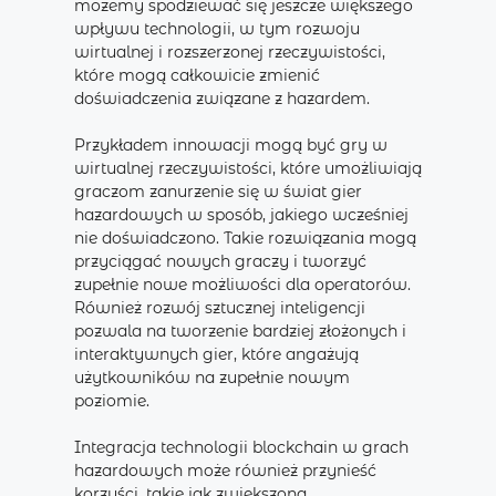
możemy spodziewać się jeszcze większego
wpływu technologii, w tym rozwoju
wirtualnej i rozszerzonej rzeczywistości,
które mogą całkowicie zmienić
doświadczenia związane z hazardem.
Przykładem innowacji mogą być gry w
wirtualnej rzeczywistości, które umożliwiają
graczom zanurzenie się w świat gier
hazardowych w sposób, jakiego wcześniej
nie doświadczono. Takie rozwiązania mogą
przyciągać nowych graczy i tworzyć
zupełnie nowe możliwości dla operatorów.
Również rozwój sztucznej inteligencji
pozwala na tworzenie bardziej złożonych i
interaktywnych gier, które angażują
użytkowników na zupełnie nowym
poziomie.
Integracja technologii blockchain w grach
hazardowych może również przynieść
korzyści, takie jak zwiększona