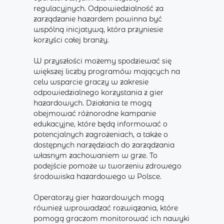
regulacyjnych. Odpowiedzialność za
zarządzanie hazardem powinna być
wspólną inicjatywą, która przyniesie
korzyści całej branży.
W przyszłości możemy spodziewać się
większej liczby programów mających na
celu wsparcie graczy w zakresie
odpowiedzialnego korzystania z gier
hazardowych. Działania te mogą
obejmować różnorodne kampanie
edukacyjne, które będą informować o
potencjalnych zagrożeniach, a także o
dostępnych narzędziach do zarządzania
własnym zachowaniem w grze. To
podejście pomoże w tworzeniu zdrowego
środowiska hazardowego w Polsce.
Operatorzy gier hazardowych mogą
również wprowadzać rozwiązania, które
pomogą graczom monitorować ich nawyki