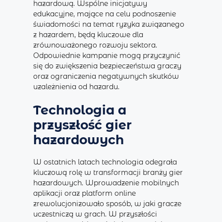
hazardową. Wspólne inicjatywy
edukacyjne, mające na celu podnoszenie
świadomości na temat ryzyka związanego
z hazardem, będą kluczowe dla
zrównoważonego rozwoju sektora.
Odpowiednie kampanie mogą przyczynić
się do zwiększenia bezpieczeństwa graczy
oraz ograniczenia negatywnych skutków
uzależnienia od hazardu.
Technologia a
przyszłość gier
hazardowych
W ostatnich latach technologia odegrała
kluczową rolę w transformacji branży gier
hazardowych. Wprowadzenie mobilnych
aplikacji oraz platform online
zrewolucjonizowało sposób, w jaki gracze
uczestniczą w grach. W przyszłości