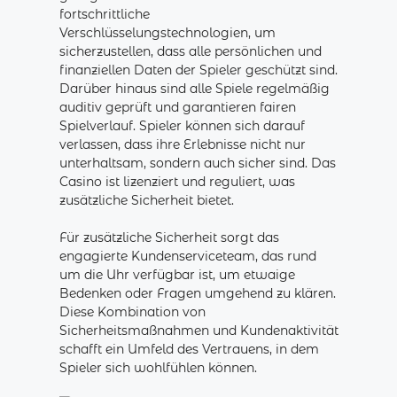
fortschrittliche
Verschlüsselungstechnologien, um
sicherzustellen, dass alle persönlichen und
finanziellen Daten der Spieler geschützt sind.
Darüber hinaus sind alle Spiele regelmäßig
auditiv geprüft und garantieren fairen
Spielverlauf. Spieler können sich darauf
verlassen, dass ihre Erlebnisse nicht nur
unterhaltsam, sondern auch sicher sind. Das
Casino ist lizenziert und reguliert, was
zusätzliche Sicherheit bietet.
Für zusätzliche Sicherheit sorgt das
engagierte Kundenserviceteam, das rund
um die Uhr verfügbar ist, um etwaige
Bedenken oder Fragen umgehend zu klären.
Diese Kombination von
Sicherheitsmaßnahmen und Kundenaktivität
schafft ein Umfeld des Vertrauens, in dem
Spieler sich wohlfühlen können.