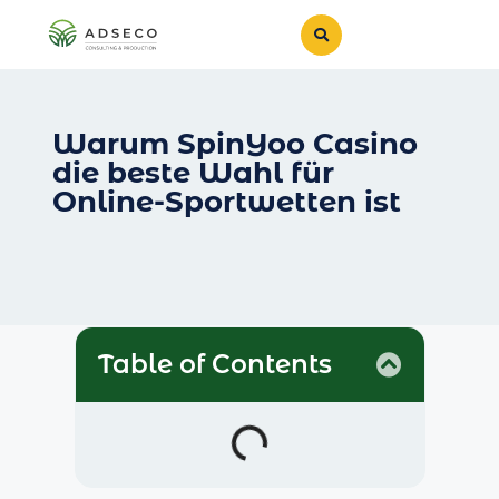
Warum SpinYoo Casino
die beste Wahl für
Online-Sportwetten ist
Table of Contents