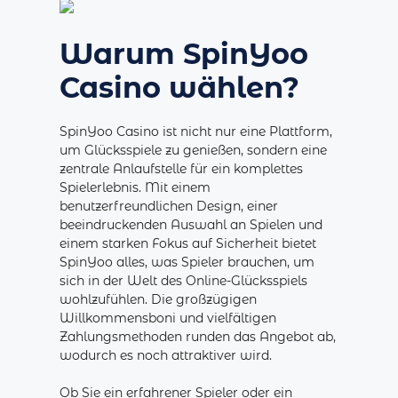
Warum SpinYoo
Casino wählen?
SpinYoo Casino ist nicht nur eine Plattform,
um Glücksspiele zu genießen, sondern eine
zentrale Anlaufstelle für ein komplettes
Spielerlebnis. Mit einem
benutzerfreundlichen Design, einer
beeindruckenden Auswahl an Spielen und
einem starken Fokus auf Sicherheit bietet
SpinYoo alles, was Spieler brauchen, um
sich in der Welt des Online-Glücksspiels
wohlzufühlen. Die großzügigen
Willkommensboni und vielfältigen
Zahlungsmethoden runden das Angebot ab,
wodurch es noch attraktiver wird.
Ob Sie ein erfahrener Spieler oder ein