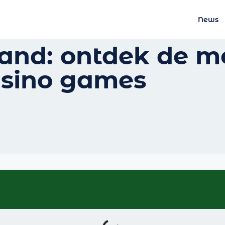
News
and: ontdek de m
casino games