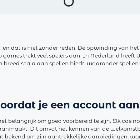
 en dat is niet zonder reden. De opwinding van het
o games trekt veel spelers aan. In Nederland heeft 
 breed scala aan spellen biedt, waaronder spelle
voordat je een account aa
het belangrijk om goed voorbereid te zijn. Elk casin
aanmaakt. Dit omvat het kennen van de welkomstbo
taat bekend om zijn aantrekkelijke aanbiedingen, 