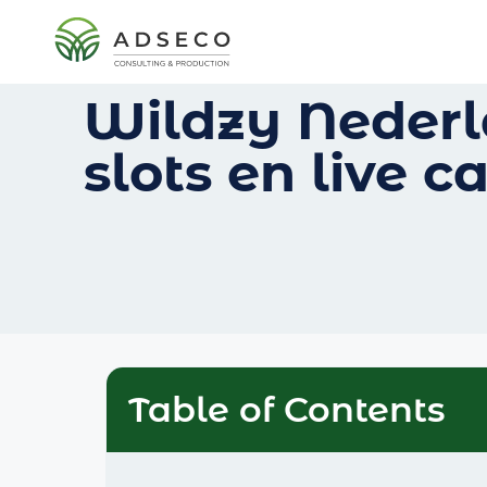
Wildzy Nederl
slots en live 
Table of Contents