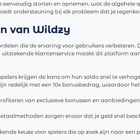
e eenvoudig storten en opnemen, wat de algehele sp
iedt ondersteuning bij elk probleem dat je tegenko
en van Wildzy
oordelen die de ervaring voor gebruikers verbeteren
uitstekende klantenservice maakt dit platform aan
pelers krijgen de kans om hun saldo snel te verho
ijn redelijk met een 10x bonusbedrag, waardoor het 
rofiteren van exclusieve bonussen en aanbiedingen 
 betaalmethoden zorgen ervoor dat je geld snel besch
kende keuze voor spelers die op zoek zijn naar een 