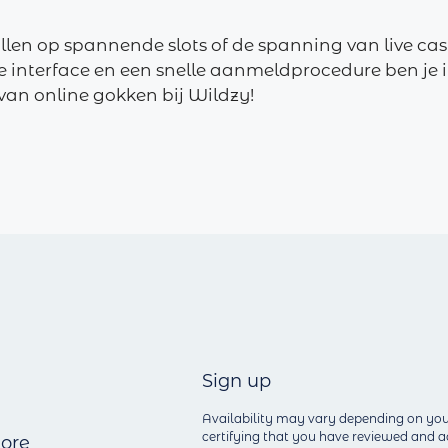
llen op spannende slots of de spanning van live casi
e interface en een snelle aanmeldprocedure ben je i
van online gokken bij Wildzy!
Sign up
Availability may vary depending on you
certifying that you have reviewed and
ore