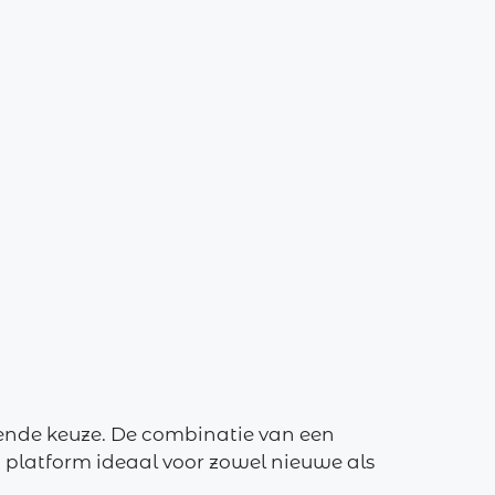
kende keuze. De combinatie van een
t platform ideaal voor zowel nieuwe als