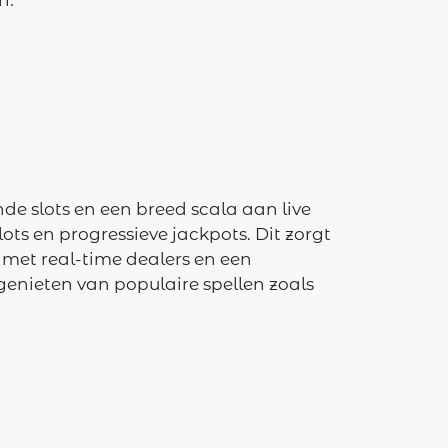
n.
de slots en een breed scala aan live
lots en progressieve jackpots. Dit zorgt
, met real-time dealers en een
 genieten van populaire spellen zoals