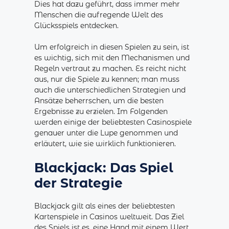
Dies hat dazu geführt, dass immer mehr
Menschen die aufregende Welt des
Glücksspiels entdecken.
Um erfolgreich in diesen Spielen zu sein, ist
es wichtig, sich mit den Mechanismen und
Regeln vertraut zu machen. Es reicht nicht
aus, nur die Spiele zu kennen; man muss
auch die unterschiedlichen Strategien und
Ansätze beherrschen, um die besten
Ergebnisse zu erzielen. Im Folgenden
werden einige der beliebtesten Casinospiele
genauer unter die Lupe genommen und
erläutert, wie sie wirklich funktionieren.
Blackjack: Das Spiel
der Strategie
Blackjack gilt als eines der beliebtesten
Kartenspiele in Casinos weltweit. Das Ziel
des Spiels ist es, eine Hand mit einem Wert