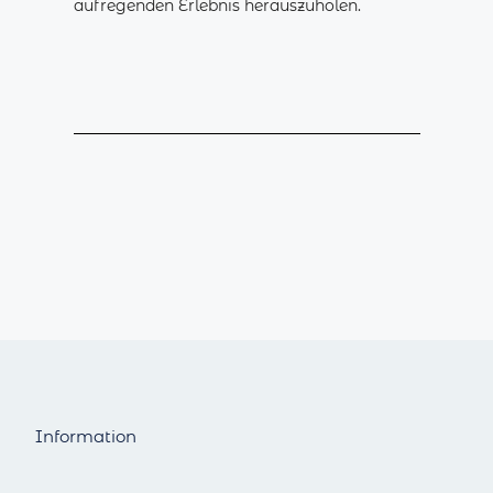
aufregenden Erlebnis herauszuholen.
Information