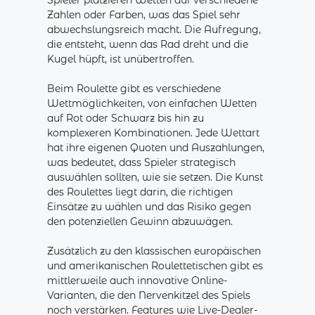
Spieler platzieren Wetten auf verschiedene
Zahlen oder Farben, was das Spiel sehr
abwechslungsreich macht. Die Aufregung,
die entsteht, wenn das Rad dreht und die
Kugel hüpft, ist unübertroffen.
Beim Roulette gibt es verschiedene
Wettmöglichkeiten, von einfachen Wetten
auf Rot oder Schwarz bis hin zu
komplexeren Kombinationen. Jede Wettart
hat ihre eigenen Quoten und Auszahlungen,
was bedeutet, dass Spieler strategisch
auswählen sollten, wie sie setzen. Die Kunst
des Roulettes liegt darin, die richtigen
Einsätze zu wählen und das Risiko gegen
den potenziellen Gewinn abzuwägen.
Zusätzlich zu den klassischen europäischen
und amerikanischen Roulettetischen gibt es
mittlerweile auch innovative Online-
Varianten, die den Nervenkitzel des Spiels
noch verstärken. Features wie Live-Dealer-