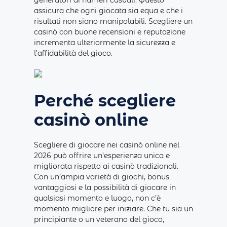
assicura che ogni giocata sia equa e che i
risultati non siano manipolabili. Scegliere un
casinò con buone recensioni e reputazione
incrementa ulteriormente la sicurezza e
l’affidabilità del gioco.
Perché scegliere
casinò online
Scegliere di giocare nei casinò online nel
2026 può offrire un’esperienza unica e
migliorata rispetto ai casinò tradizionali.
Con un’ampia varietà di giochi, bonus
vantaggiosi e la possibilità di giocare in
qualsiasi momento e luogo, non c’è
momento migliore per iniziare. Che tu sia un
principiante o un veterano del gioco,