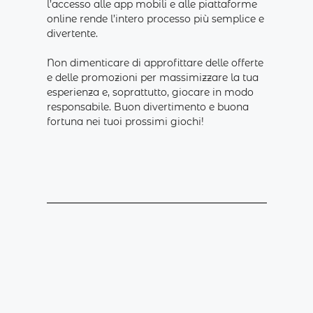
l’accesso alle app mobili e alle piattaforme
online rende l’intero processo più semplice e
divertente.
Non dimenticare di approfittare delle offerte
e delle promozioni per massimizzare la tua
esperienza e, soprattutto, giocare in modo
responsabile. Buon divertimento e buona
fortuna nei tuoi prossimi giochi!