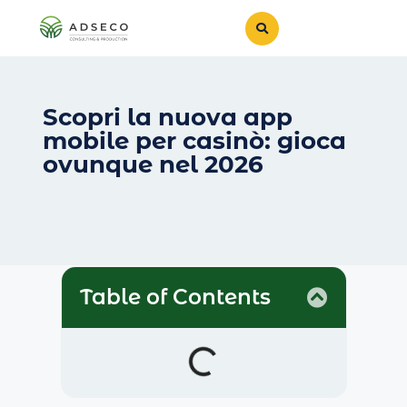
Scopri la nuova app
mobile per casinò: gioca
ovunque nel 2026
Table of Contents