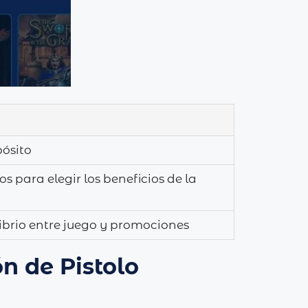
pósito
s para elegir los beneficios de la
ibrio entre juego y promociones
n de Pistolo