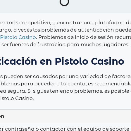
 vez más competitivo, y encontrar una plataforma 
rgo, a veces los problemas de autenticación pueden
l
Pistolo Casino
. Problemas de inicio de sesión recur
 ser fuentes de frustración para muchos jugadores.
icación en Pistolo Casino
tes pueden ser causados por una variedad de factor
oblemas para acceder a tu cuenta, es recomendable v
ea segura. Si sigues teniendo problemas, es posible
istolo Casino.
ón
ar contraseña o contactar con el equipo de soporte