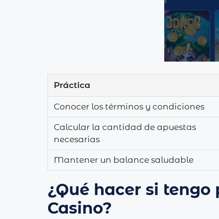
Práctica
Conocer los términos y condiciones
Calcular la cantidad de apuestas
necesarias
Mantener un balance saludable
¿Qué hacer si tengo 
Casino?