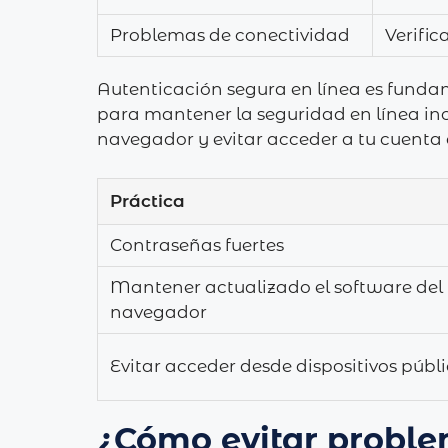
Problemas de conectividad
Verific
Autenticación segura en línea es fundam
para mantener la seguridad en línea inc
navegador y evitar acceder a tu cuenta 
Práctica
Contraseñas fuertes
Mantener actualizado el software del
navegador
Evitar acceder desde dispositivos públ
¿Cómo evitar proble