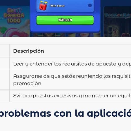
Descripción
Leer y entender los requisitos de apuesta y de
Asegurarse de que estás reuniendo los requisito
promoción
Evitar apuestas excesivas y mantener un equil
problemas con la aplicació