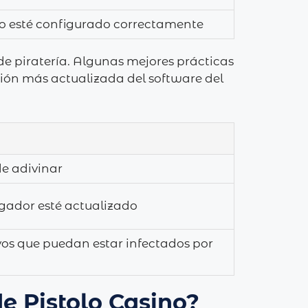
ivo esté configurado correctamente
e piratería. Algunas mejores prácticas
sión más actualizada del software del
de adivinar
egador esté actualizado
vos que puedan estar infectados por
e Pistolo Casino?