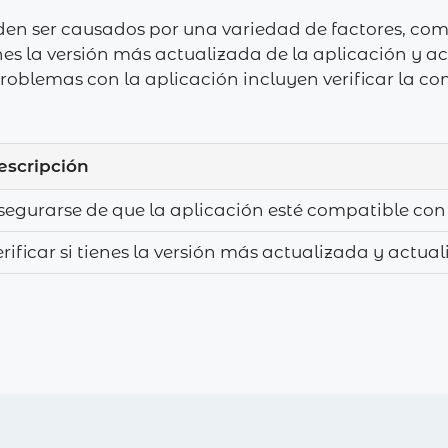
en ser causados por una variedad de factores, co
ienes la versión más actualizada de la aplicación y 
roblemas con la aplicación incluyen verificar la com
escripción
segurarse de que la aplicación esté compatible con 
rificar si tienes la versión más actualizada y actual