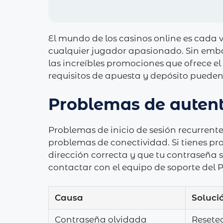
El mundo de los casinos online es cada
cualquier jugador apasionado. Sin emba
las increíbles promociones que ofrece e
requisitos de apuesta y depósito pueden
Problemas de autent
Problemas de inicio de sesión recurren
problemas de conectividad. Si tienes pr
dirección correcta y que tu contraseña s
contactar con el equipo de soporte del P
Causa
Soluci
Contraseña olvidada
Resete