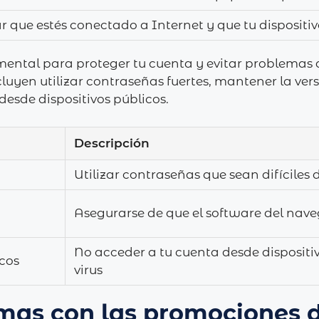
ar que estés conectado a Internet y que tu disposit
ental para proteger tu cuenta y evitar problemas d
luyen utilizar contraseñas fuertes, mantener la ver
desde dispositivos públicos.
Descripción
Utilizar contraseñas que sean difíciles 
Asegurarse de que el software del nav
No acceder a tu cuenta desde dispositi
icos
virus
mas con las promociones d