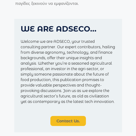
παγίδες ξεκινούν να εμφανίζονται.
WE ARE ADSECO...
Welcome we are ADSECO, your trusted
consulting partner. Our expert contributors, hailing
from diverse agronomy, technology, and finance
backgrounds, offer their unique insights and
analysis. Whether you’re a seasoned agricultural
professional, an investor in the agri-sector, or
simply someone passionate about the future of
food production, this publication promises to
provide valuable perspectives and thought-
provoking discussions. Join us as we explore the
agricultural sector’s future, as old as civilization
yet as contemporary as the latest tech innovation.
Contact Us.