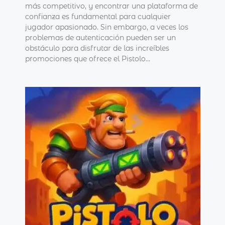
más competitivo, y encontrar una plataforma de
confianza es fundamental para cualquier
jugador apasionado. Sin embargo, a veces los
problemas de autenticación pueden ser un
obstáculo para disfrutar de las increíbles
promociones que ofrece el Pistolo…