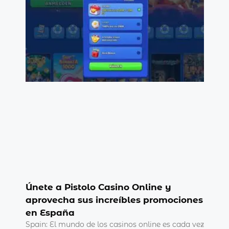
Únete a Pistolo Casino Online y
aprovecha sus increíbles promociones
en España
Spain: El mundo de los casinos online es cada vez