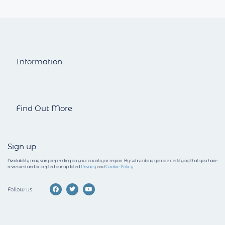
Information
Find Out More
Sign up
Availability may vary depending on your country or region.
By subscribing you are certifying that you have
reviewed and accepted our updated
Privacy
and
Cookie Policy
Follow us: