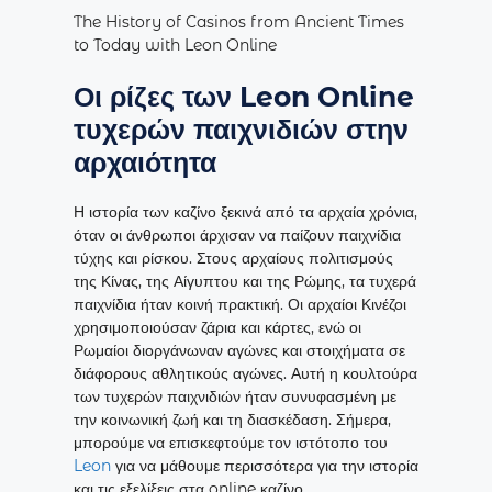
The History of Casinos from Ancient Times
to Today with Leon Online
Οι ρίζες των Leon Online
τυχερών παιχνιδιών στην
αρχαιότητα
Η ιστορία των καζίνο ξεκινά από τα αρχαία χρόνια,
όταν οι άνθρωποι άρχισαν να παίζουν παιχνίδια
τύχης και ρίσκου. Στους αρχαίους πολιτισμούς
της Κίνας, της Αίγυπτου και της Ρώμης, τα τυχερά
παιχνίδια ήταν κοινή πρακτική. Οι αρχαίοι Κινέζοι
χρησιμοποιούσαν ζάρια και κάρτες, ενώ οι
Ρωμαίοι διοργάνωναν αγώνες και στοιχήματα σε
διάφορους αθλητικούς αγώνες. Αυτή η κουλτούρα
των τυχερών παιχνιδιών ήταν συνυφασμένη με
την κοινωνική ζωή και τη διασκέδαση. Σήμερα,
μπορούμε να επισκεφτούμε τον ιστότοπο του
Leon
για να μάθουμε περισσότερα για την ιστορία
και τις εξελίξεις στα online καζίνο.