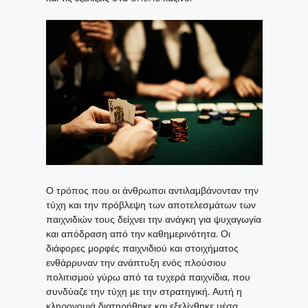
Ο τρόπος που οι άνθρωποι αντιλαμβάνονταν την
τύχη και την πρόβλεψη των αποτελεσμάτων των
παιχνιδιών τους δείχνει την ανάγκη για ψυχαγωγία
και απόδραση από την καθημερινότητα. Οι
διάφορες μορφές παιχνιδιού και στοιχήματος
ενθάρρυναν την ανάπτυξη ενός πλούσιου
πολιτισμού γύρω από τα τυχερά παιχνίδια, που
συνδύαζε την τύχη με την στρατηγική. Αυτή η
κληρονομιά διατηρήθηκε και εξελίχθηκε μέσα