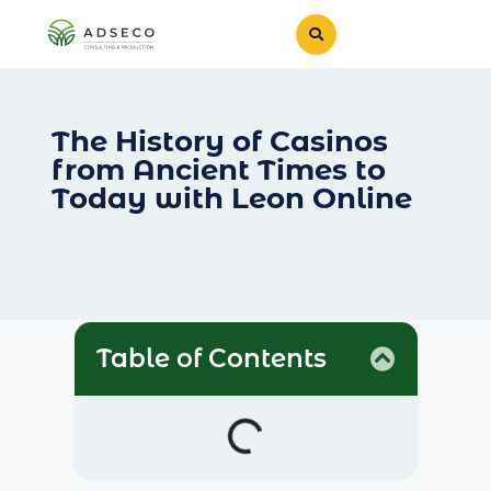
The History of Casinos
from Ancient Times to
Today with Leon Online
Table of Contents