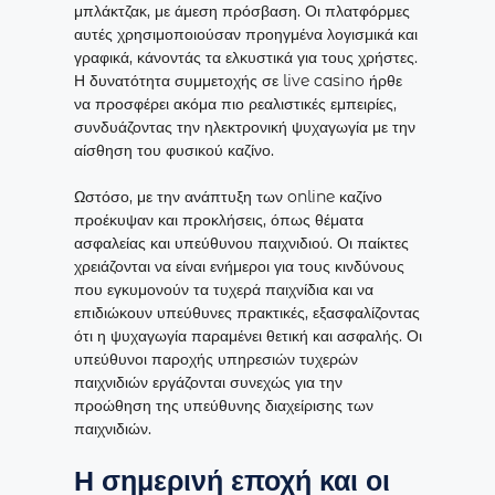
μπλάκτζακ, με άμεση πρόσβαση. Οι πλατφόρμες
αυτές χρησιμοποιούσαν προηγμένα λογισμικά και
γραφικά, κάνοντάς τα ελκυστικά για τους χρήστες.
Η δυνατότητα συμμετοχής σε live casino ήρθε
να προσφέρει ακόμα πιο ρεαλιστικές εμπειρίες,
συνδυάζοντας την ηλεκτρονική ψυχαγωγία με την
αίσθηση του φυσικού καζίνο.
Ωστόσο, με την ανάπτυξη των online καζίνο
προέκυψαν και προκλήσεις, όπως θέματα
ασφαλείας και υπεύθυνου παιχνιδιού. Οι παίκτες
χρειάζονται να είναι ενήμεροι για τους κινδύνους
που εγκυμονούν τα τυχερά παιχνίδια και να
επιδιώκουν υπεύθυνες πρακτικές, εξασφαλίζοντας
ότι η ψυχαγωγία παραμένει θετική και ασφαλής. Οι
υπεύθυνοι παροχής υπηρεσιών τυχερών
παιχνιδιών εργάζονται συνεχώς για την
προώθηση της υπεύθυνης διαχείρισης των
παιχνιδιών.
Η σημερινή εποχή και οι