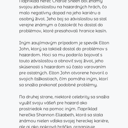
Napríklad herec Charlie Sheen bol známy
svojou závislosťou na hazardných hrách, čo
malo negatívny dopad na jeho kariéru a
osobný život. Jeho boj so závislosťou sa stal
verejne známym a častokrát ho dostal do
problémov, ktoré presahovali hranice kasín.
Iným zaujímavým prípadom je spevák Elton
John, ktorý sa taktiež dostal do problémov s
hazardom. Hoci sa mu podarilo bojovať s
touto závislosťou a obnoviť svoj život, jeho
skúsenosti s hazardom sú často varovaním
pre ostatných. Elton John otvorene hovoril o
svojich ťažkostiach, čím pomáha iným, ktorí
sa snažia prekonať podobné problémy.
Na druhej strane, niektoré celebrity sa snažia
využiť svoju vášeň pre hazard ako
prostriedok na pomoc iným. Napríklad
herečka Shannon Elizabeth, ktorá sa stala
známou nielen vďaka svojej hereckej kariére,
ale aj ako pokrová hráčka, organizuje