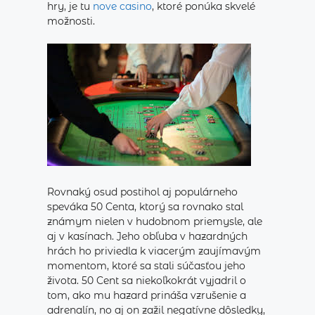
hry, je tu
nove casino
, ktoré ponúka skvelé
možnosti.
Rovnaký osud postihol aj populárneho
speváka 50 Centa, ktorý sa rovnako stal
známym nielen v hudobnom priemysle, ale
aj v kasínach. Jeho obľuba v hazardných
hrách ho priviedla k viacerým zaujímavým
momentom, ktoré sa stali súčasťou jeho
života. 50 Cent sa niekoľkokrát vyjadril o
tom, ako mu hazard prináša vzrušenie a
adrenalín, no aj on zažil negatívne dôsledky,