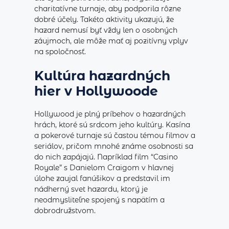
charitatívne turnaje, aby podporila rôzne
dobré účely. Takéto aktivity ukazujú, že
hazard nemusí byť vždy len o osobných
záujmoch, ale môže mať aj pozitívny vplyv
na spoločnosť.
Kultúra hazardných
hier v Hollywoode
Hollywood je plný príbehov o hazardných
hrách, ktoré sú srdcom jeho kultúry. Kasína
a pokerové turnaje sú častou témou filmov a
seriálov, pričom mnohé známe osobnosti sa
do nich zapájajú. Napríklad film “Casino
Royale” s Danielom Craigom v hlavnej
úlohe zaujal fanúšikov a predstavil im
nádherný svet hazardu, ktorý je
neodmysliteľne spojený s napätím a
dobrodružstvom.