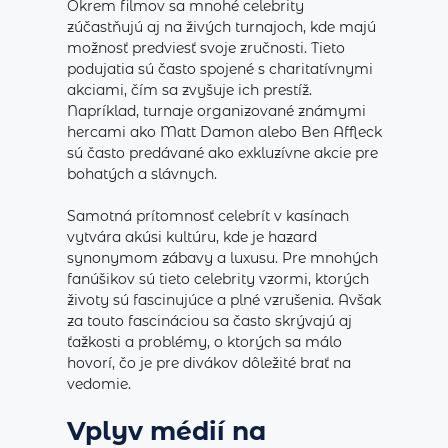
Okrem filmov sa mnohé celebrity
zúčastňujú aj na živých turnajoch, kde majú
možnosť predviesť svoje zručnosti. Tieto
podujatia sú často spojené s charitatívnymi
akciami, čím sa zvyšuje ich prestíž.
Napríklad, turnaje organizované známymi
hercami ako Matt Damon alebo Ben Affleck
sú často predávané ako exkluzívne akcie pre
bohatých a slávnych.
Samotná prítomnosť celebrít v kasínach
vytvára akúsi kultúru, kde je hazard
synonymom zábavy a luxusu. Pre mnohých
fanúšikov sú tieto celebrity vzormi, ktorých
životy sú fascinujúce a plné vzrušenia. Avšak
za touto fascináciou sa často skrývajú aj
ťažkosti a problémy, o ktorých sa málo
hovorí, čo je pre divákov dôležité brať na
vedomie.
Vplyv médií na