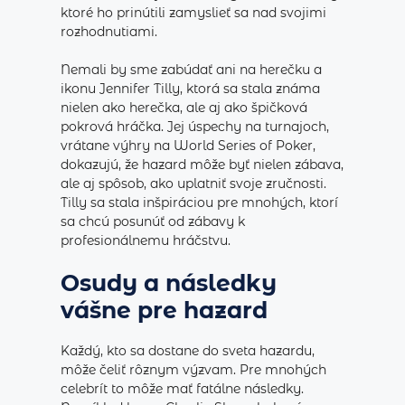
ktoré ho prinútili zamyslieť sa nad svojimi
rozhodnutiami.
Nemali by sme zabúdať ani na herečku a
ikonu Jennifer Tilly, ktorá sa stala známa
nielen ako herečka, ale aj ako špičková
pokrová hráčka. Jej úspechy na turnajoch,
vrátane výhry na World Series of Poker,
dokazujú, že hazard môže byť nielen zábava,
ale aj spôsob, ako uplatniť svoje zručnosti.
Tilly sa stala inšpiráciou pre mnohých, ktorí
sa chcú posunúť od zábavy k
profesionálnemu hráčstvu.
Osudy a následky
vášne pre hazard
Každý, kto sa dostane do sveta hazardu,
môže čeliť rôznym výzvam. Pre mnohých
celebrít to môže mať fatálne následky.