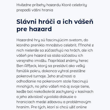
Hvězdne príbehy hazardu Ktoré celebrity
prepadli vášni hrania
Slávni hráči a ich vášeň
pre hazard
Hazardné hry sú fascinujúcim svetom, do
ktorého preniklo množstvo celebrít. Mnohé z
nich nielenže sa zúčastňujú na hrách, ale ich
vášeň pre hazard sa stala súčasťou ich
verejného imidžu. Napríklad známy herec
Ben Affleck, ktorý sa preslávil ako veľký
fanúšik pokru, dokonca vyhral prestížne
pokerové turnaje. Jeho zručnosti a
odhodlanie na pokerovom stole fascinujú
mnohých, no jeho vášeň má aj svoje tiene,
keďže bol niekoľkokrát zachytený v kasínach
a jeho závislosť vyvolala diskusie o
hraniciach medzi zábavou a problémovým
hraním. Pre tých, ktorí si chcú užiť online