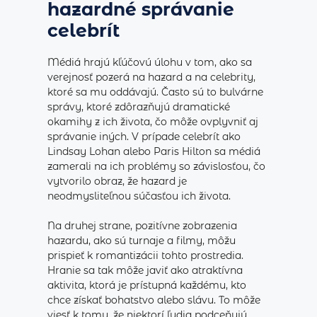
hazardné správanie
celebrít
Médiá hrajú kľúčovú úlohu v tom, ako sa
verejnosť pozerá na hazard a na celebrity,
ktoré sa mu oddávajú. Často sú to bulvárne
správy, ktoré zdôrazňujú dramatické
okamihy z ich života, čo môže ovplyvniť aj
správanie iných. V prípade celebrít ako
Lindsay Lohan alebo Paris Hilton sa médiá
zamerali na ich problémy so závislosťou, čo
vytvorilo obraz, že hazard je
neodmysliteľnou súčasťou ich života.
Na druhej strane, pozitívne zobrazenia
hazardu, ako sú turnaje a filmy, môžu
prispieť k romantizácii tohto prostredia.
Hranie sa tak môže javiť ako atraktívna
aktivita, ktorá je prístupná každému, kto
chce získať bohatstvo alebo slávu. To môže
viesť k tomu, že niektorí ľudia podceňujú