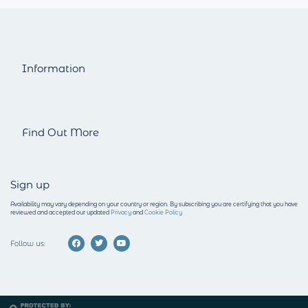
Information
Find Out More
Sign up
Availability may vary depending on your country or region.
By subscribing you are certifying that you have
reviewed and accepted our updated
Privacy
and
Cookie Policy
Follow us: