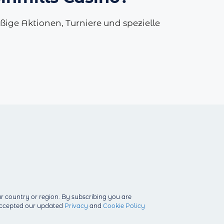
ige Aktionen, Turniere und spezielle
r country or region.
By subscribing you are
 accepted our updated
Privacy
and
Cookie Policy