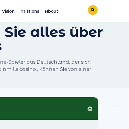
Vision
Missions
About
Sie alles über
s
ine-Spieler aus Deutschland, der sich
inmills casino , können Sie von einer