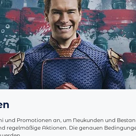
en
 Boni und Promotionen an, um Neukunden und Best
und regelmäßige Aktionen. Die genauen Bedingung
 werden.