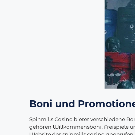
Boni und Promotion
Spinmills Casino bietet verschiedene
gehören Willkommensboni, Freispiele 
Website des spinmills casino abgerufen