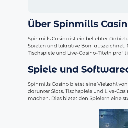
Über Spinmills Casi
Spinmills Casino ist ein beliebter Anbi
Spielen und lukrative Boni auszeichnet. 
Tischspiele und Live-Casino-Titeln profit
Spiele und Software
Spinmills Casino bietet eine Vielzahl 
darunter Slots, Tischspiele und Live-Cas
machen. Dies bietet den Spielern eine 