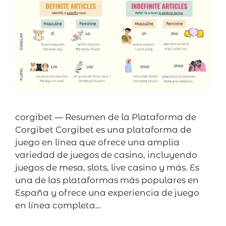
corgibet — Resumen de la Plataforma de
Corgibet Corgibet es una plataforma de
juego en línea que ofrece una amplia
variedad de juegos de casino, incluyendo
juegos de mesa, slots, live casino y más. Es
una de las plataformas más populares en
España y ofrece una experiencia de juego
en línea completa…