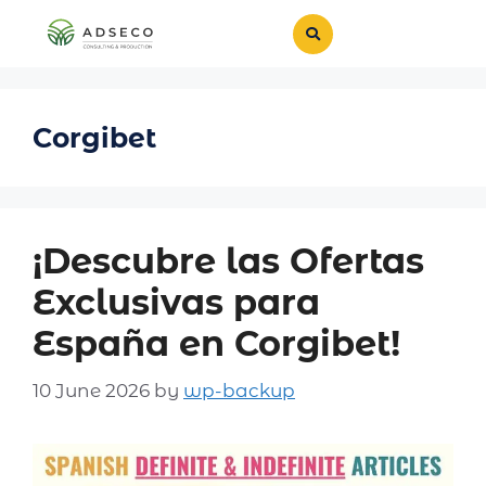
Corgibet
¡Descubre las Ofertas
Exclusivas para
España en Corgibet!
10 June 2026
by
wp-backup