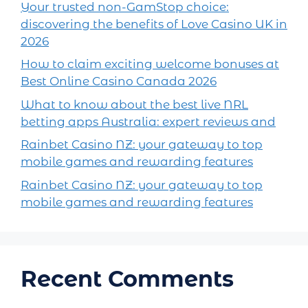
Your trusted non-GamStop choice:
discovering the benefits of Love Casino UK in
2026
How to claim exciting welcome bonuses at
Best Online Casino Canada 2026
What to know about the best live NRL
betting apps Australia: expert reviews and
Rainbet Casino NZ: your gateway to top
mobile games and rewarding features
Rainbet Casino NZ: your gateway to top
mobile games and rewarding features
Recent Comments